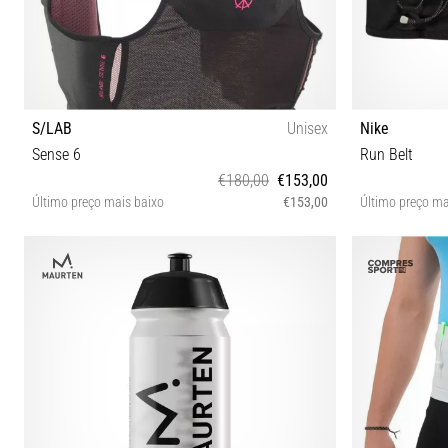
S/LAB
Unisex
Nike
Sense 6
Run Belt
€180,00
€153,00
Último preço mais baixo
€153,00
Último preço ma
XS M L XL