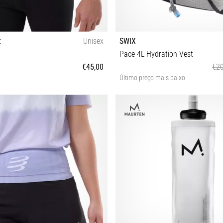
t
Unisex
SWIX
Pace 4L Hydration Vest
€45,00
€20
Último preço mais baixo
XS/S M/L XL/XXL
S/M L/XL