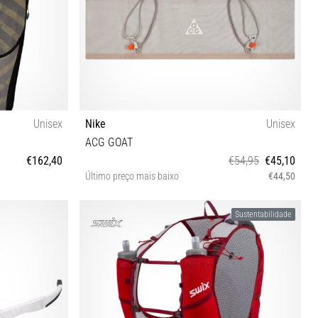
Unisex
Nike
Unisex
ACG GOAT
€162,40
€54,95
€45,10
Último preço mais baixo
€44,50
XS S M L XL
Sustentabilidade