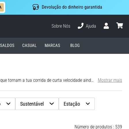
Devolução do dinheiro garantida
A
Sobre Nós
Ajuda
Usuário
cesto
SALDOS
CASUAL
MARCAS
BLOG
Equipa-te com os essenciais de corrida da mais alta qualidade. Aqui encontras equipamento de corrida para homens, mulheres e crianças, que tornam a tua corrida de curta velocidade ainda mais rápida e o treino de corrida de longa resistência para uma maratona ou triatlo mais agradável.
Mostrar mais
o
Sustentável
Estação
Número de produtos : 539