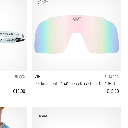
Unisex
VIF
Criança
Replacement UV400 lens Rose Pink for VIF One Kids glasses
€13,00
€15,00
Tamanho universal