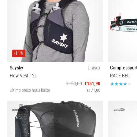
-11%
Saysky
Unisex
Compresspor
Flow Vest 12L
RACE BELT
€190,00
€151,90
Último preço mais baixo
€171,00
S M