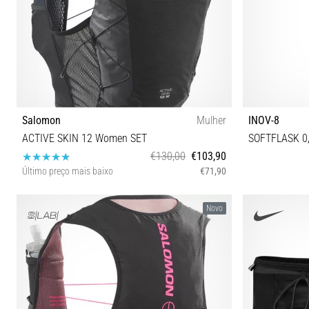
Salomon
Mulher
INOV-8
ACTIVE SKIN 12 Women SET
SOFTFLASK 0,
€130,00
€103,90
Último preço mais baixo
€71,90
L XL
Novo