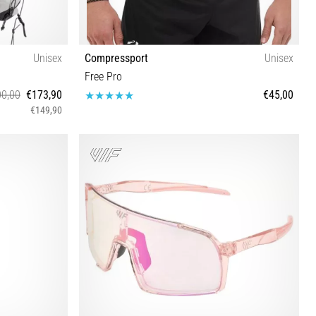
Unisex
Compressport
Unisex
Free Pro
0,00
€173,90
€45,00
€149,90
XS/S M/L XL/XXL