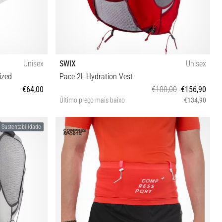
Unisex
SWIX
Unisex
ized
Pace 2L Hydration Vest
€64,00
€180,00
€156,90
Último preço mais baixo
€134,90
S/M L/XL
Sustentabilidade