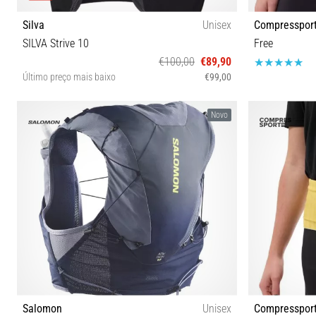
Silva
Unisex
Compresspor
SILVA Strive 10
Free
€100,00
€89,90
Último preço mais baixo
€99,00
XS S M L
Novo
Salomon
Unisex
Compresspor