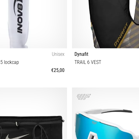
Unisex
Dynafit
5 lockcap
TRAIL 6 VEST
€25,00
Tamanho universal
XS/S