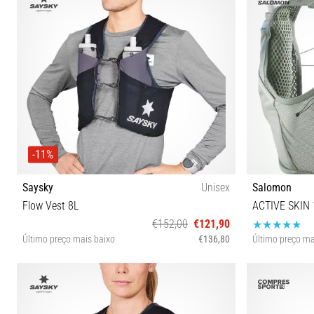
-11%
Saysky
Unisex
Salomon
Flow Vest 8L
ACTIVE SKIN 
€152,00
€121,90
Último preço mais baixo
€136,80
Último preço ma
S M