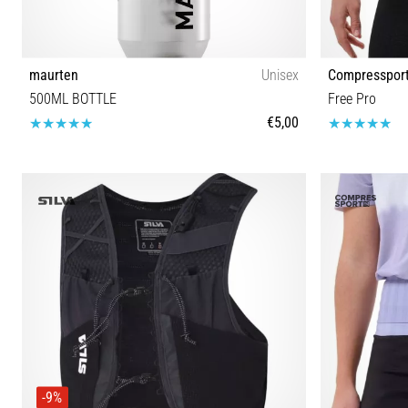
maurten
Unisex
Compresspor
500ML BOTTLE
Free Pro
€5,00
Tamanho universal
-9%