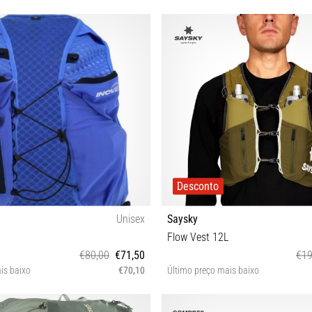
Desconto
Unisex
Saysky
Flow Vest 12L
€80,00
€71,50
€19
is baixo
€70,10
Último preço mais baixo
L M S
S M L