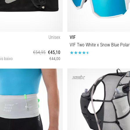
Unisex
VIF
VIF Two White x Snow Blue Polar
€54,95
€45,10
is baixo
€44,00
S M L XL
Tamanho universal