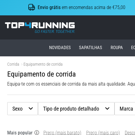
Envio grátis
em encomendas acima de €75,00
Top4Running.pt
NOVIDADES
SAPATILHAS
ROUPA
E
Corrida
Equipamento de corrida
Equipamento de corrida
Sexo
Tipo de produto detalhado
Marca
Mais popular
Preço (mais barato)
Preço (mais caro)
Desc