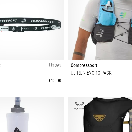
t
Unisex
Compressport
ULTRUN EVO 10 PACK
€13,00
OS
S M