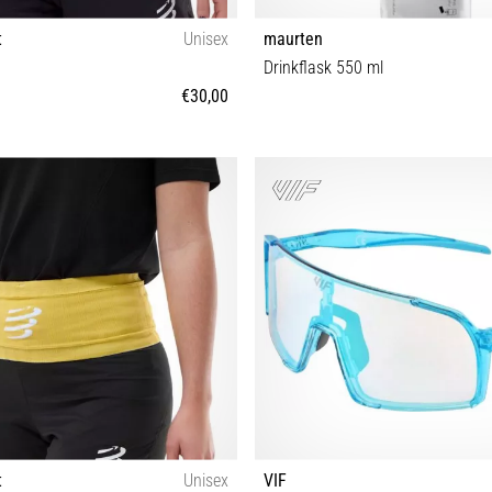
t
Unisex
maurten
Drinkflask 550 ml
€30,00
XL/XXL
Tamanho universal
t
Unisex
VIF