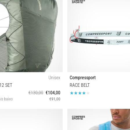
Unisex
Compressport
12 SET
RACE BELT
€130,00
€104,00
is baixo
€91,00
XS S M L XL
OS