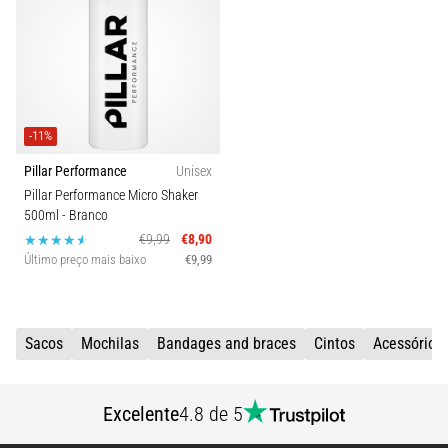
de
dor
no
joelho
durante
e
-11%
após
a
Pillar Performance
Unisex
corrida
Pillar Performance Micro Shaker
500ml
- Branco
A
€9,99
€8,90
dor
Último preço mais baixo
€9,99
no
joelho
vai
afetar
Sacos
Mochilas
Bandages and braces
Cintos
Acessórios
todos
os
corredores
Excelente
4.8 de 5
pelo
menos