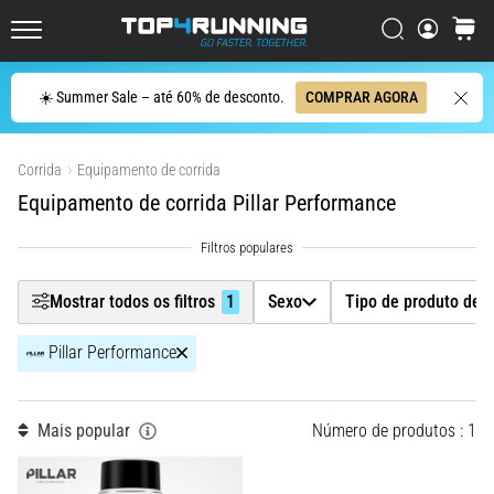
de
corrida
Filtr
Procurar
cesto
Top4Running.pt
com
maior
Procurar
☀️ Summer Sale – até 60% de desconto.
COMPRAR AGORA
amortecimento?
Sexo
Descubra
Mostrar produtos
os
Corrida
Equipamento de corrida
ténis
Tipo de produto detalhado
com
Equipamento de corrida Pillar Performance
amortecimento
Marca
1
para
estrada…
Mostrar todos os filtros
1
Sexo
Tipo de produto det
Tamanho
5. 8. 2026
Pillar Performance
•
Preço
8 minutos lendo
Causas
Mais popular
Número de produtos : 1
Cor
mais
comuns