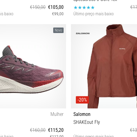
€150,00
€105,00
€17
is baixo
€99,00
Último preço mais baixo
4 44⅔ 45⅓ 46 46⅔ 47⅓
36⅔
Novo
-20%
Mulher
Salomon
SHAKEout Fly
€160,00
€115,20
€13
is baixo
€112,00
Último preço mais baixo