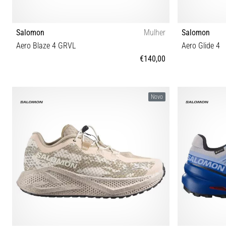
Salomon
Mulher
Salomon
Aero Blaze 4 GRVL
Aero Glide 4
€140,00
37⅓ 38 38⅔ 39⅓ 40 40⅔ 41⅓ 42 42⅔
41⅓ 42 42
Novo