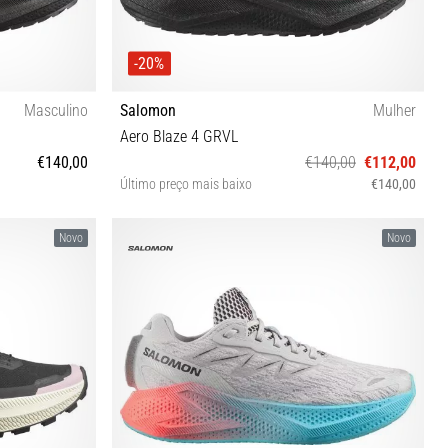
-20%
Masculino
Salomon
Mulher
Aero Blaze 4 GRVL
€140,00
€140,00
€112,00
Último preço mais baixo
€140,00
46 46⅔ 47⅓
37⅓ 38 38⅔ 39⅓ 40 40⅔ 41⅓ 42 42⅔
Novo
Novo