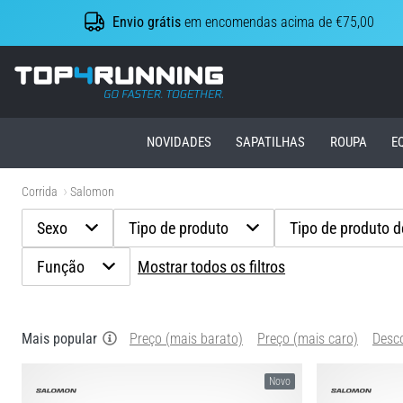
Envio grátis
em encomendas acima de €75,00
Top4Running.pt
NOVIDADES
SAPATILHAS
ROUPA
E
Corrida
Salomon
Sexo
Tipo de produto
Tipo de produto 
Função
Mostrar todos os filtros
Mais popular
Preço (mais barato)
Preço (mais caro)
Desc
Novo