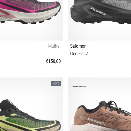
Mulher
Salomon
Genesis 2
€150,00
38⅔ 39⅓ 40 40⅔ 41⅓ 42 42⅔
42 42⅔ 43⅓ 44 44⅔ 45⅓ 46
Novo