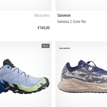
Masculino
Salomon
Genesis 2 Gore-Tex
€160,00
⅔ 43⅓ 44 44⅔ 45⅓ 46 46⅔ 47⅓
36⅔ 37⅓ 38 38⅔ 39⅓ 40 40⅔ 
Novo