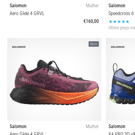
Salomon
Mulher
Salomon
Aero Glide 4 GRVL
Speedcross 6
€160,00
Último preço ma
37⅓ 38 38⅔ 39⅓ 40 40⅔ 41⅓ 42 42⅔
Novo
Salomon
Mulher
Salomon
Aero Glide 4 GRVL
XA PRO 3D v