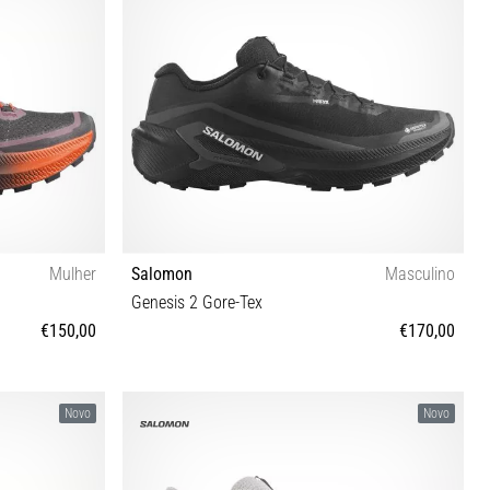
Mulher
Salomon
Masculino
Genesis 2 Gore-Tex
€150,00
€170,00
⅓ 42 42⅔
42 42⅔ 43⅓ 44 44⅔ 45⅓ 46 46⅔ 47⅓ 48
Novo
Novo