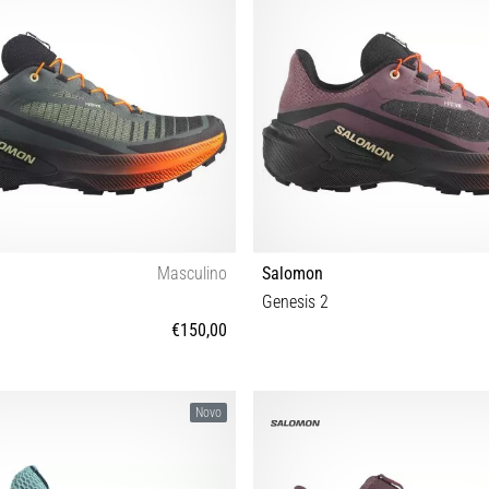
Masculino
Salomon
Genesis 2
€150,00
⅔ 43⅓ 44 44⅔ 45⅓ 46 46⅔ 47⅓
37⅓ 38 38⅔ 39⅓ 40 40⅔ 41
Novo