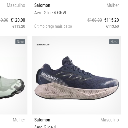
Masculino
Salomon
Mulher
Aero Glide 4 GRVL
0,00
€120,00
€160,00
€115,20
€113,20
Último preço mais baixo
€113,60
⅓ 46 46⅔
38⅔ 39⅓ 40 40⅔ 41⅓ 42 42⅔
Novo
Novo
Mulher
Salomon
Masculino
Aero Glide 4