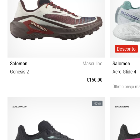
Desconto
Salomon
Masculino
Salomon
Genesis 2
Aero Glide 4
€150,00
Último preço ma
42 42⅔ 43⅓ 44 44⅔ 45⅓ 46 46⅔ 47⅓
37⅓ 38 
Novo