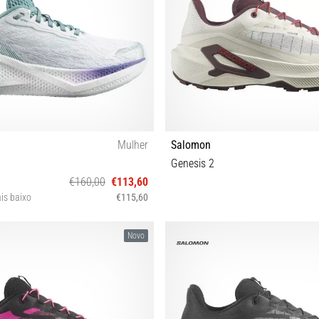
Mulher
Salomon
Genesis 2
€160,00
€113,60
is baixo
€115,60
38⅔ 39⅓ 40 40⅔ 41⅓ 42 42⅔
37⅓ 38 38⅔ 39⅓ 40 40⅔ 41
Novo