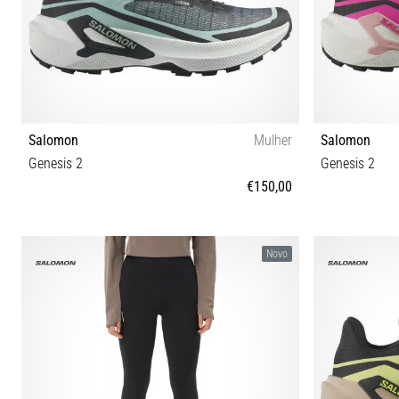
Salomon
Mulher
Salomon
Genesis 2
Genesis 2
€150,00
38 38⅔ 39⅓ 40 40⅔ 41⅓ 42 42⅔
37⅓ 38 
Novo