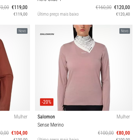
0,00
€119,00
€160,00
€120,00
€119,00
Último preço mais baixo
€120,40
42 42⅔ 43⅓ 44 44⅔ 45⅓ 46 46⅔
Novo
Novo
-20%
Mulher
Salomon
Mulher
Sense Merino
0,00
€104,00
€100,00
€80,00
€130,00
Último preço mais baixo
€100,00