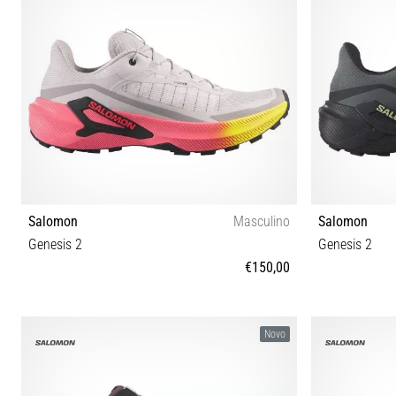
Salomon
Masculino
Salomon
Genesis 2
Genesis 2
€150,00
41⅓ 42 42⅔ 43⅓ 44 44⅔ 45⅓ 46 46⅔ 47⅓
41⅓ 42 42
Novo