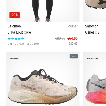
-20%
Salomon
Mulher
Salomon
SHAKEout Core
Genesis 2
€80,00
€64,00
Último preço mais baixo
€80,00
L/R M/R S/R
41⅓ 42 42
Novo