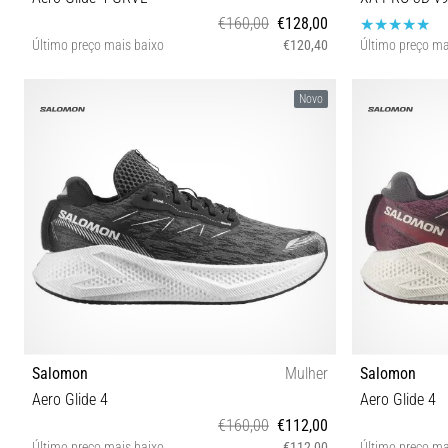
€160,00
€128,00
Último preço mais baixo
€120,40
Último preço ma
40 40⅔ 41⅓ 42 42⅔
4
Novo
Salomon
Mulher
Salomon
Aero Glide 4
Aero Glide 4
€160,00
€112,00
Último preço mais baixo
€112,00
Último preço ma