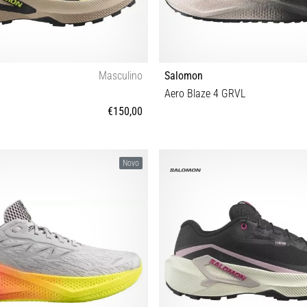
Masculino
Salomon
Aero Blaze 4 GRVL
€150,00
⅔ 43⅓ 44 44⅔ 45⅓ 46 46⅔ 47⅓
41⅓ 42 42⅔ 43⅓ 44 44⅔ 45⅓ 
Novo