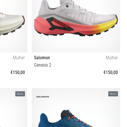
Mulher
Salomon
Mulher
Genesis 2
€150,00
€150,00
⅓ 42 42⅔
38 38⅔ 39⅓ 40 40⅔ 41⅓ 42
Novo
Novo