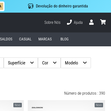
Devolução do dinheiro garantida
A
Sobre Nós
Ajuda
Usuário
cesto
SALDOS
CASUAL
MARCAS
BLOG
Superfície
Cor
Modelo
Número de produtos : 390
Novo
Novo