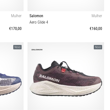
Mulher
Salomon
Mulher
Aero Glide 4
€170,00
€160,00
41⅓ 42 42⅔
37⅓ 38⅔ 39⅓ 40⅔ 41⅓ 42 42⅔
Novo
Novo