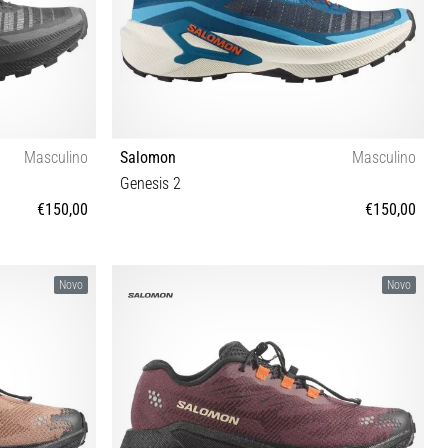
Masculino
Salomon
Masculino
Genesis 2
€150,00
€150,00
 46⅔ 47⅓
41⅓ 42 42⅔ 43⅓ 44 44⅔ 45⅓ 46 46⅔ 47⅓
Novo
Novo