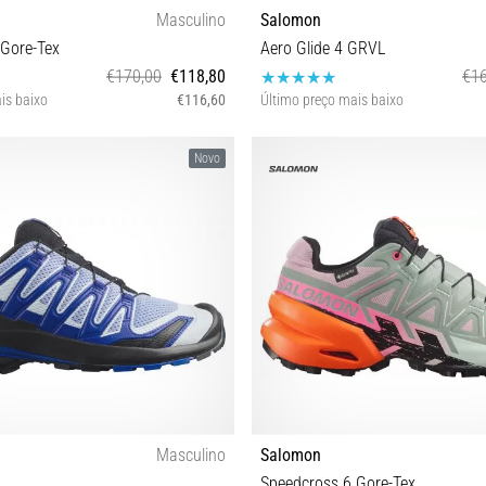
Masculino
Salomon
 Gore-Tex
Aero Glide 4 GRVL
€170,00
€118,80
€16
is baixo
€116,60
Último preço mais baixo
42 44 45⅓ 46 46⅔
41⅓ 42 42⅔ 43⅓ 44 44⅔ 45
Novo
Masculino
Salomon
9
Speedcross 6 Gore-Tex