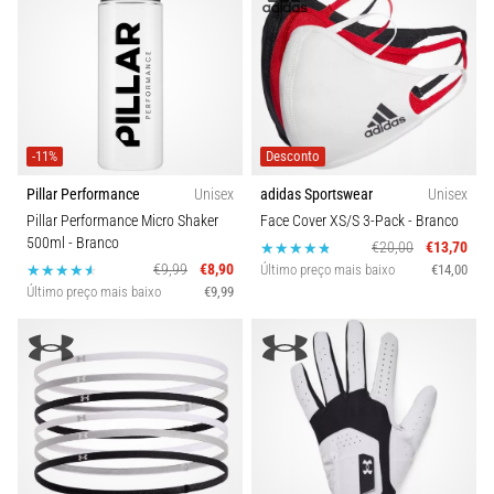
-11%
Desconto
Pillar Performance
Unisex
adidas Sportswear
Unisex
Pillar Performance Micro Shaker
Face Cover XS/S 3-Pack
- Branco
500ml
- Branco
€20,00
€13,70
€9,99
€8,90
Último preço mais baixo
€14,00
Último preço mais baixo
€9,99