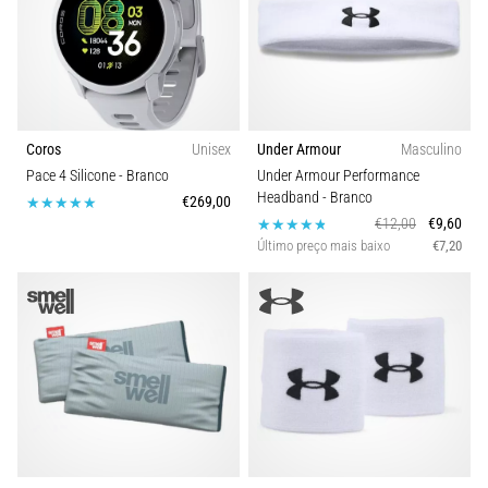
Coros
Unisex
Under Armour
Masculino
Pace 4 Silicone
- Branco
Under Armour Performance
Headband
- Branco
€269,00
€12,00
€9,60
Último preço mais baixo
€7,20