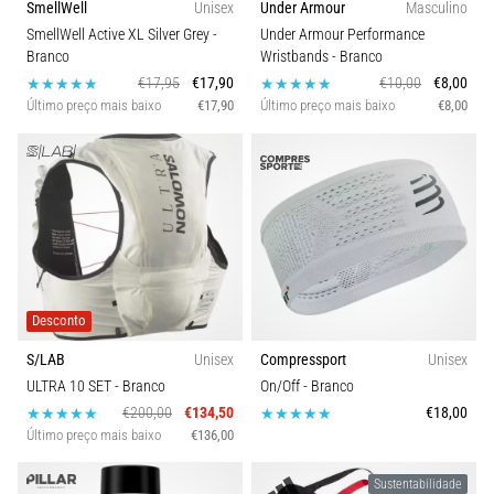
SmellWell
Unisex
Under Armour
Masculino
SmellWell Active XL Silver Grey
-
Under Armour Performance
Branco
Wristbands
- Branco
€17,95
€17,90
€10,00
€8,00
Último preço mais baixo
€17,90
Último preço mais baixo
€8,00
Desconto
S/LAB
Unisex
Compressport
Unisex
ULTRA 10 SET
- Branco
On/Off
- Branco
€200,00
€134,50
€18,00
Último preço mais baixo
€136,00
Sustentabilidade