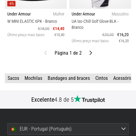
-6%
Under Armour
Mulher
Under Armour
Masculino
W MINI ELASTIC 6PK
- Branco
UA Iso-Chill Golf Glove-BLK
-
Branco
€18,00
€14,40
€20,00
€16,20
Último preço mais baixo
€15,40
Último preço mais baixo
€16,20
Anterior
Próximo
Página 1 de 2
Sacos
Mochilas
Bandages and braces
Cintos
Acessórios
Excelente
4.8 de 5
EUR - Portugal (Português)