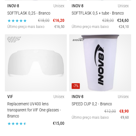
é
INOV-8
Unisex
INOV-8
Unisex
a
SOFTFLASK 0,25
- Branco
SOFTFLASK 0,5 + tube
- Branco
fascite
€18,00
€16,20
€28,00
€24,60
plantar.
Último preço mais baixo
€16,50
Último preço mais baixo
€24,10
…
Mostrar
todos
os
artigos
-7%
VIF
Unisex
INOV-8
Unisex
Replacement UV400 lens
SPEED CUP 0,2
- Branco
transparent for VIF One glasses
-
€12,00
€8,90
Branco
Último preço mais baixo
€9,60
€15,00