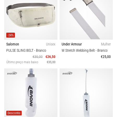
e
Tratamento
Está
sentindo
uma
-24%
dor
aguda
Salomon
Unisex
Under Armour
Mulher
no
PULSE SLING BELT
- Branco
W Stretch Webbing Belt
- Branco
calcanhar
€35,00
€26,50
€25,00
durante
Último preço mais baixo
€35,00
ou
após
a
corrida?
Uma
das
causas
mais
comuns
Desconto