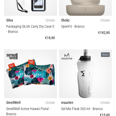
Silva
Unisex
Shokz
Unisex
Packaging SILVA Carry Dry Case S
OpenFit
- Branco
- Branco
€192,90
€19,90
Novo
SmellWell
Unisex
maurten
Unisex
SmellWell Active Hawaii Floral
-
Gel Mix Flask 350 ml
- Branco
Branco
€15,00