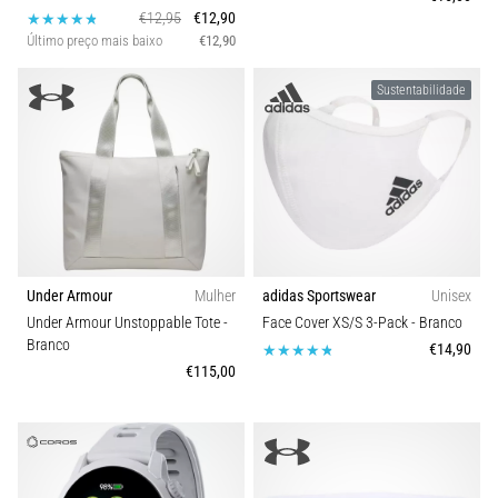
€12,95
€12,90
Último preço mais baixo
€12,90
Sustentabilidade
Under Armour
Mulher
adidas Sportswear
Unisex
Under Armour Unstoppable Tote
-
Face Cover XS/S 3-Pack
- Branco
Branco
€14,90
€115,00