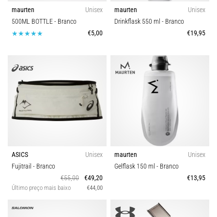
maurten
Unisex
maurten
Unisex
uma
vez
500ML BOTTLE
- Branco
Drinkflask 550 ml
- Branco
na
€5,00
€19,95
vida,
seja
você
amador
ou
profissional.
Quais
são…
5. 8. 2026
ASICS
Unisex
maurten
Unisex
•
Fujitrail
- Branco
Gelflask 150 ml
- Branco
7 minutos lendo
€55,00
€49,20
€13,95
Fascite
Último preço mais baixo
€44,00
Plantar:
Sintomas,
Causas