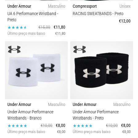
Under Armour
Masculino
Compressport
Unisex
uma
vez
UA 6 Performance Wristband
-
RACING SWEATBANDS
- Preto
Preto
na
€12,00
vida,
€15,00
€11,80
seja
Último preço mais baixo
€11,80
você
amador
ou
profissional.
Quais
são…
5. 8. 2026
•
Under Armour
Masculino
Under Armour
Masculino
7 minutos lendo
Under Armour Performance
Under Armour Performance
Fascite
Wristbands
- Branco
Wristbands
- Preto
Plantar:
€10,00
€8,00
€10,00
€8,00
Sintomas,
Último preço mais baixo
€8,00
Último preço mais baixo
€8,00
Causas