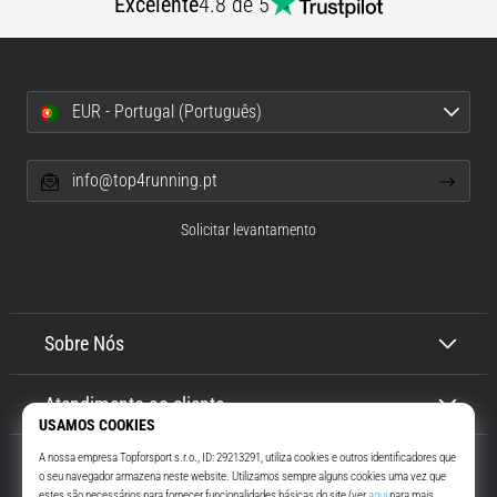
Excelente
4.8 de 5
é
a
fascite
plantar.
…
EUR - Portugal (Português)
Mostrar
info@top4running.pt
todos
os
Solicitar levantamento
artigos
Sobre Nós
Atendimento ao cliente