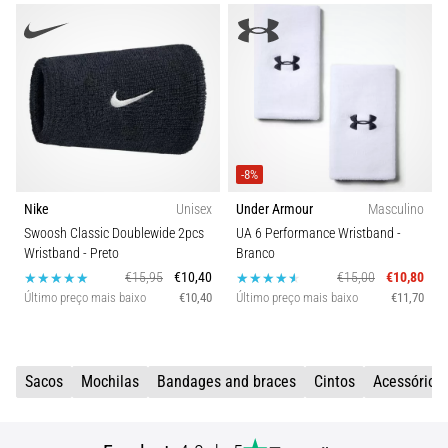
e
Tratamento
Está
sentindo
uma
dor
aguda
-8%
no
Nike
Unisex
Under Armour
Masculino
calcanhar
durante
Swoosh Classic Doublewide 2pcs
UA 6 Performance Wristband
-
Wristband
- Preto
Branco
ou
após
€15,95
€10,40
€15,00
€10,80
a
Último preço mais baixo
€10,40
Último preço mais baixo
€11,70
corrida?
Uma
das
Sacos
Mochilas
Bandages and braces
Cintos
Acessórios
causas
mais
comuns