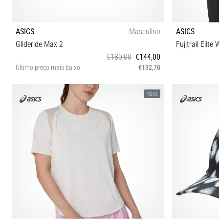
ASICS
Masculino
ASICS
Glideride Max 2
Fujitrail Elite
€180,00
€144,00
Último preço mais baixo
€132,70
40½ 41½ 42 42½ 43½ 44 44½ 45 46 46½ 47 48
Novo