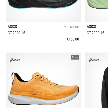
ASICS
Masculino
ASICS
GT-2000 15
GT-2000 15
€150,00
40½ 41½ 42 42½ 43½ 44 44½ 45 46 46½ 47 48
40½ 41½ 42
Novo