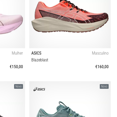
Mulher
ASICS
Masculino
Blazeblast
€150,00
€160,00
½ 42 42½
40 40½ 41½ 42 42½ 43½ 44 44½ 45 46 46½ 47 48
Novo
Novo