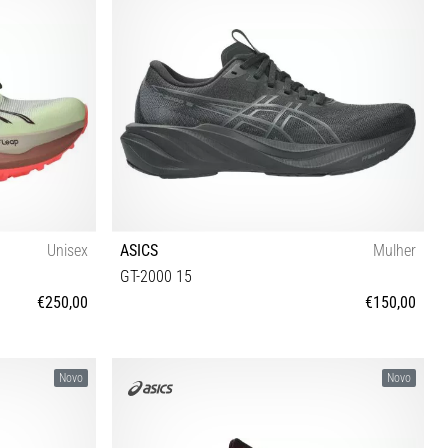
Unisex
ASICS
Mulher
GT-2000 15
€250,00
€150,00
2½ 43½ 44 44½
37 37½ 38 39 39½ 40 40½ 41½ 42 42½
Novo
Novo