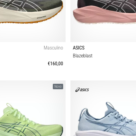
Masculino
ASICS
Blazeblast
€160,00
2 42½ 43½ 44 44½ 45 46 46½ 47 48
36 37 37½ 38 39 39½ 40 40½ 41½
Novo