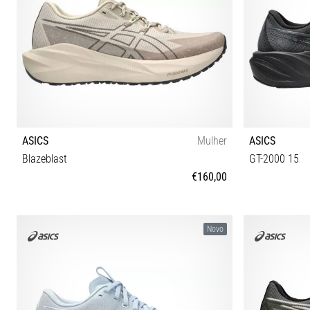
ASICS
Mulher
ASICS
Blazeblast
GT-2000 15
€160,00
37 37½ 38 39 39½ 40 40½ 41½ 42 42½
40½ 41½ 42
Novo