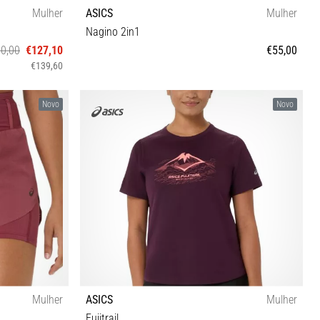
Mulher
ASICS
Mulher
Nagino 2in1
0,00
€127,10
€55,00
€139,60
41½ 42
XS S M L
Novo
Novo
Mulher
ASICS
Mulher
Fujitrail