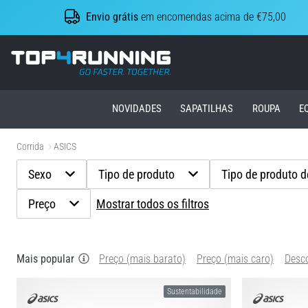
Envio grátis
em encomendas acima de €75,00
Top4Running.pt
NOVIDADES
SAPATILHAS
ROUPA
E
Corrida
ASICS
Sexo
Tipo de produto
Tipo de produto 
Preço
Mostrar todos os filtros
Mais popular
Preço (mais barato)
Preço (mais caro)
Desc
Sustentabilidade