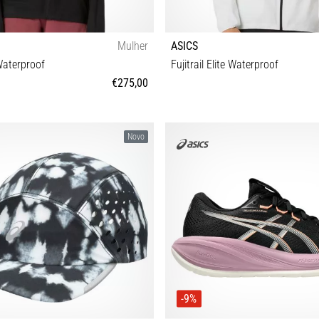
Mulher
ASICS
 Waterproof
Fujitrail Elite Waterproof
€275,00
XS S M L
S M L XL
Novo
-9%