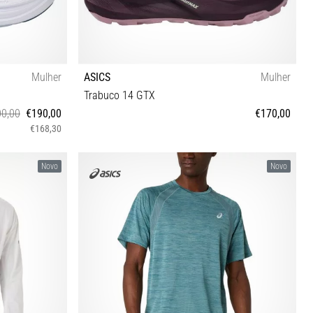
Mulher
ASICS
Mulher
Trabuco 14 GTX
0,00
€190,00
€170,00
€168,30
½ 42 42½
37 37½ 38 39 39½ 40 40½ 41½ 42 42½
Novo
Novo