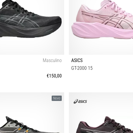
Masculino
ASICS
GT-2000 15
€150,00
 42½ 43½ 44 44½ 45 46 46½ 47 48
37 37½ 38 39 39½ 40 40½ 41
Novo