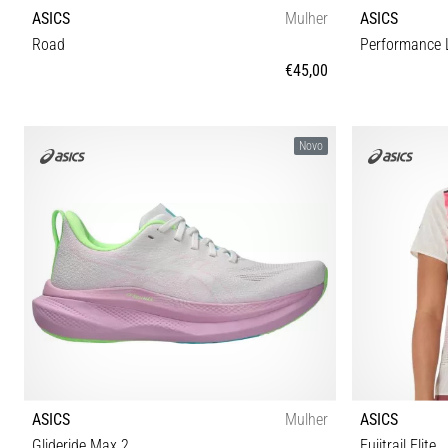
ASICS
Mulher
ASICS
Road
Performance L
€45,00
XS S M L
Novo
ASICS
Mulher
ASICS
Glideride Max 2
Fujitrail Elite