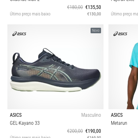
€180,00
€135,50
Último preço mais baixo
€130,00
Último preço ma
37½ 38 39 39½ 40 40½ 41½ 42 42½
Novo
ASICS
Masculino
ASICS
GEL-Kayano 33
Metarun
€200,00
€190,00
Último preço mais baixo
€169,90