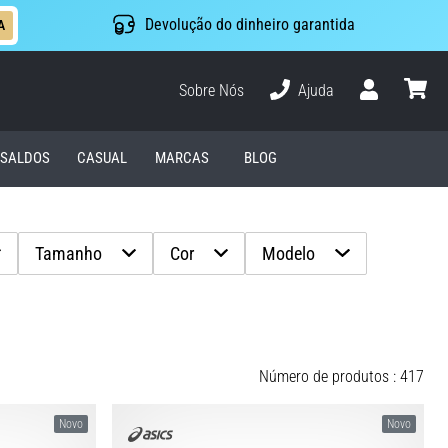
Devolução do dinheiro garantida
A
Sobre Nós
Ajuda
Usuário
cesto
SALDOS
CASUAL
MARCAS
BLOG
Tamanho
Cor
Modelo
Número de produtos : 417
Novo
Novo