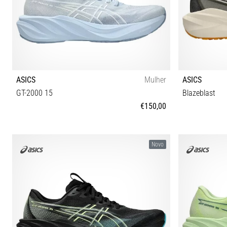
ASICS
Mulher
ASICS
GT-2000 15
Blazeblast
€150,00
37 37½ 38 39 39½ 40 40½ 41½ 42 42½
40 40½ 41½ 4
Novo