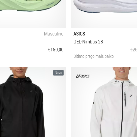
Masculino
ASICS
GEL-Nimbus 28
€150,00
€20
Último preço mais baixo
 42½ 43½ 44 44½ 45 46 46½ 47 48
37 37½ 38 39 39½ 40 40½ 41
Novo