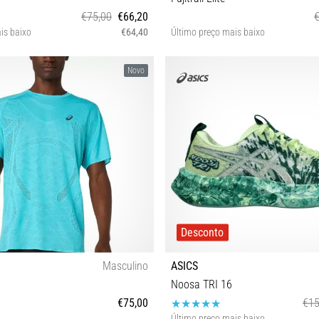
€75,00
€66,20
is baixo
€64,40
Último preço mais baixo
XS S M L
XS S M L
Novo
Desconto
Masculino
ASICS
Noosa TRI 16
€75,00
€15
Último preço mais baixo