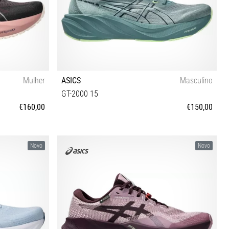
Mulher
ASICS
Masculino
GT-2000 15
€160,00
€150,00
 42 42½ 43½
40½ 41½ 42 42½ 43½ 44 44½ 45 46 46½ 47 48
Novo
Novo