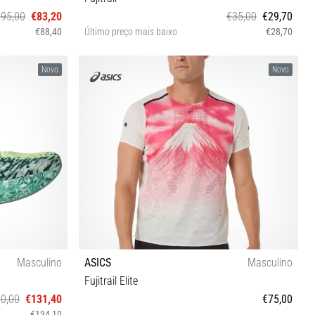
€95,00
€83,20
€35,00
€29,70
€88,40
Último preço mais baixo
€28,70
XS S M L
Novo
Novo
Masculino
ASICS
Masculino
Fujitrail Elite
0,00
€131,40
€75,00
€134,10