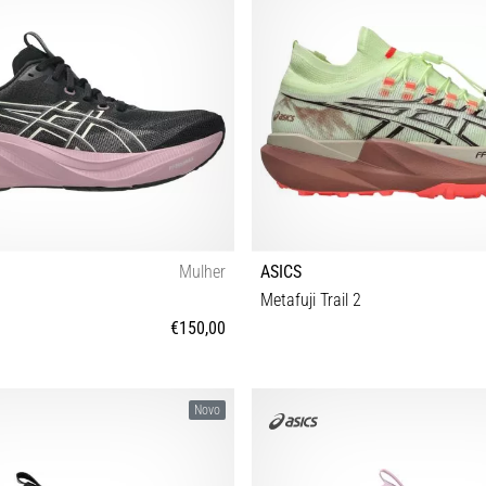
Mulher
ASICS
Metafuji Trail 2
€150,00
38 39 39½ 40 40½ 41½ 42 42½
37 37½ 38 39 39½ 40 40½ 41½ 42 4
Novo
45 46 46½ 47 48