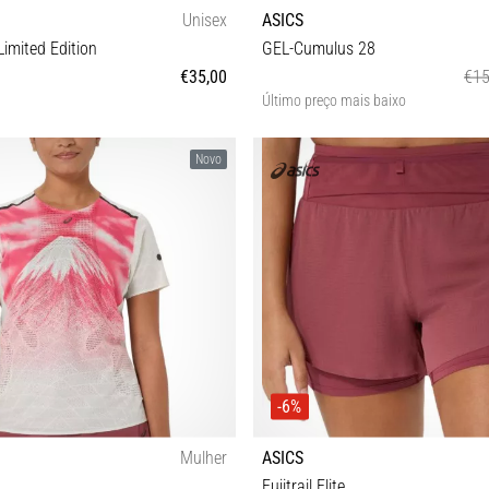
Unisex
ASICS
imited Edition
GEL-Cumulus 28
€35,00
€15
Último preço mais baixo
S/M M-L
37 37½ 38 39 39½ 40 40½ 
Novo
-6%
Mulher
ASICS
Fujitrail Elite