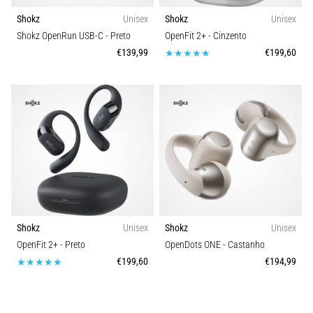
é
a
Shokz
Unisex
Shokz
Unisex
fascite
Shokz OpenRun USB-C
- Preto
OpenFit 2+
- Cinzento
plantar.
€139,99
€199,60
…
Mostrar
todos
os
artigos
Shokz
Unisex
Shokz
Unisex
OpenFit 2+
- Preto
OpenDots ONE
- Castanho
€199,60
€194,99