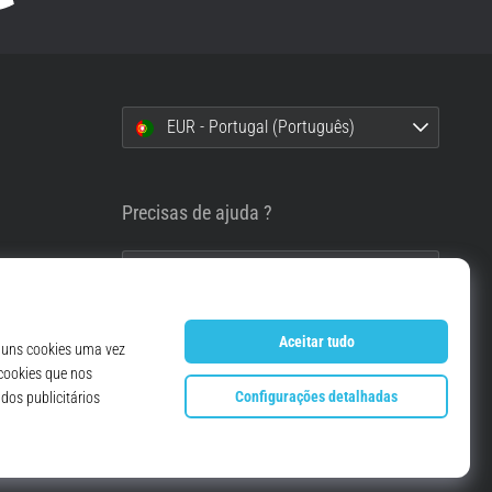
EUR - Portugal (Português)
i
Precisas de ajuda ?
info@top4running.pt
essoais