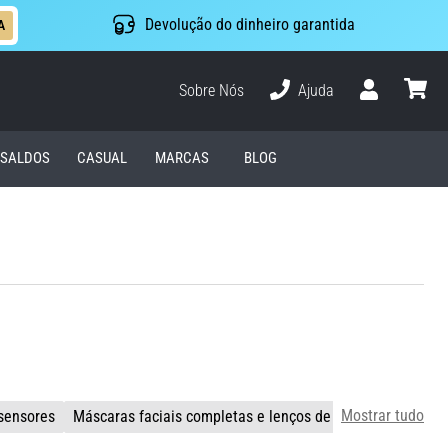
Devolução do dinheiro garantida
A
Sobre Nós
Ajuda
Usuário
cesto
SALDOS
CASUAL
MARCAS
BLOG
Mostrar tudo
 sensores
Máscaras faciais completas e lenços de pescoço
Lanter