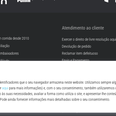
Atendimento ao cliente
m corrida desde 2010
Exercer o direito de livre resolução aqu
iliação
Devolução de pedido
Embaixadores
Reclamar item defeituoso
Envio e Pagamento
filiado
Encontre o tamanho certo
rreiras
Contato
Cookies
FAQ - Perguntas Frequentes
ições
Regulamento de Proteção de Dados P
© 2010 – 2026
Top4Running.pt