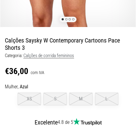
8 minutos lendo
Corrida
de
vaivém
e
Calções Saysky W Contemporary Cartoons Pace
teste
Shorts 3
beep:
Categoria:
Calções de corrida femininos
O
que
€36,00
são
com IVA
e
Mulher,
Azul
como
são
XS
S
M
L
realizados?
Na
prática,
Excelente
4.8 de 5
o
shuttle