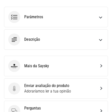
run
avalia
a
Parâmetros
velocidade,
a
agilidade
e
Descrição
as
mudanças
de
direção.
Como
Mais da Saysky
é
Saysky
realizado
corretamente,
…
Enviar avaliação do produto
Enviar avaliação do produto
Adoraríamos ler a tua opinião
6. 8. 2026
•
Perguntas
8 minutos lendo