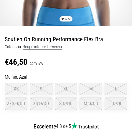
8 minutos lendo
Corrida
de
vaivém
e
Soutien On Running Performance Flex Bra
teste
Categoria:
Roupa interior feminina
beep:
O
€46,50
que
com IVA
são
Mulher,
Azul
e
como
XS
S
XL
M
L
são
realizados?
2XS D/DD
XS D/DD
S D/DD
M D/DD
L D/DD
Na
prática,
o
Excelente
4.8 de 5
shuttle