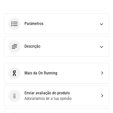
run
avalia
a
velocidade,
Parâmetros
a
agilidade
e
as
Descrição
mudanças
de
direção.
Como
é
Mais da On Running
realizado
On Running
corretamente,
…
Enviar avaliação do produto
Enviar avaliação do produto
Adoraríamos ler a tua opinião
6. 8. 2026
•
8 minutos lendo