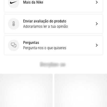
é
Mais da Nike
Nike
a
fascite
plantar.
Enviar avaliação do produto
…
Enviar avaliação do produto
Adoraríamos ler a tua opinião
Mostrar
Perguntas
todos
Perguntas
Pergunta-nos o que quiseres
os
artigos