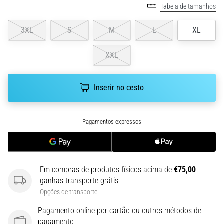
Tabela de tamanhos
uma
vez
3XL
S
M
L
XL
na
vida,
seja
XXL
você
amador
Inserir no cesto
ou
profissional.
Quais
são…
5. 8. 2026
•
Em compras de produtos físicos acima de
€75,00
7 minutos lendo
ganhas transporte grátis
Fascite
Opções de transporte
Plantar:
Pagamento online por cartão ou outros métodos de
Sintomas,
pagamento
Causas