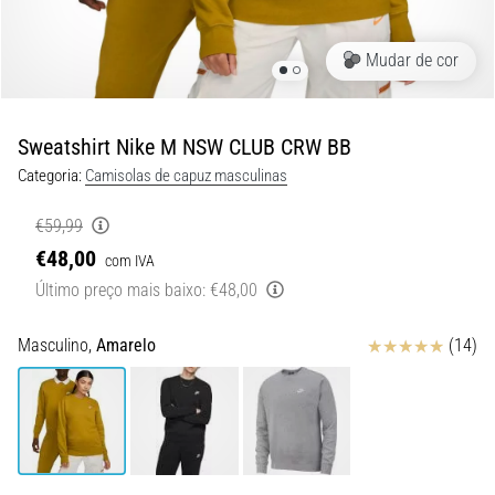
de
dor
no
Mudar de cor
joelho
durante
e
Sweatshirt Nike M NSW CLUB CRW BB
após
Categoria:
Camisolas de capuz masculinas
a
corrida
€59,99
A
€48,00
com IVA
dor
Último preço mais baixo:
€48,00
no
joelho
Avaliação
Masculino,
Amarelo
(14)
vai
afetar
todos
os
corredores
pelo
menos