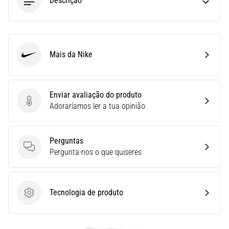
Descrição
superkompenzace:
Jak
ovlivňuje
běžecký
Mais da Nike
výkon?
Nike
Říká
se,
Enviar avaliação do produto
že
Enviar avaliação do produto
Adoraríamos ler a tua opinião
sacharidová
superkompenzace
zlepšuje
Perguntas
vytrvalostní
Perguntas
Pergunta-nos o que quiseres
výkon.
Je
tomu
opravdu
Tecnologia de produto
Tecnologia de produto
tak?
Zjisti,
v