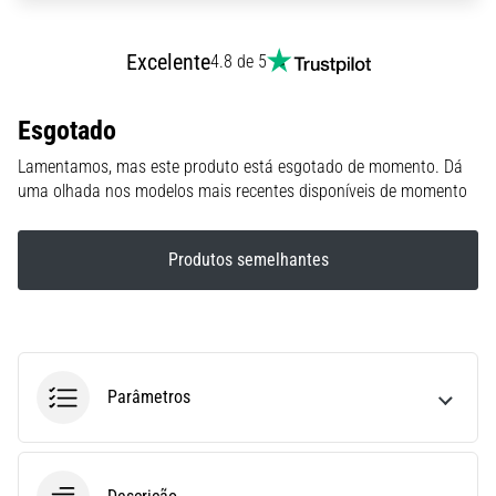
ou
após
Excelente
4.8 de 5
a
corrida?
Uma
Esgotado
das
Lamentamos, mas este produto está esgotado de momento. Dá
causas
uma olhada nos modelos mais recentes disponíveis de momento
mais
comuns
é
Produtos semelhantes
a
fascite
plantar.
…
Parâmetros
5. 8. 2026
•
11 minutos lendo
Sachardiová