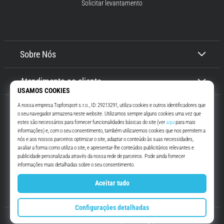
Solicitar levantamento
Sobre Nós
Atendimento ao cliente
Top4Running.pt
Há mais de 16 anos que te motivamos a saíres de casa e correres. Mais
rápido. Connosco. Todos os dias.
Instagram
YouTube
© 2010 – 2026
Top4Running.pt