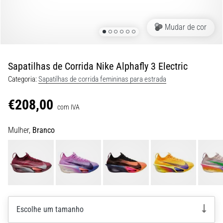
são…
Mudar de cor
5. 8. 2026
•
7 minutos lendo
Sapatilhas de Corrida Nike Alphafly 3 Electric
Fascite
Categoria:
Sapatilhas de corrida femininas para estrada
Plantar:
Sintomas,
€208,00
Causas
com IVA
e
Tratamento
Mulher,
Branco
Está
sentindo
uma
dor
aguda
no
Escolhe um tamanho
calcanhar
durante