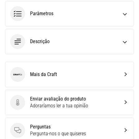
uma
Parâmetros
vez
na
vida,
seja
você
Descrição
amador
ou
profissional.
Quais
Mais da Craft
são…
Craft
5. 8. 2026
Enviar avaliação do produto
•
Enviar avaliação do produto
Adoraríamos ler a tua opinião
7 minutos lendo
Fascite
Plantar:
Perguntas
Sintomas,
Perguntas
Pergunta-nos o que quiseres
Causas