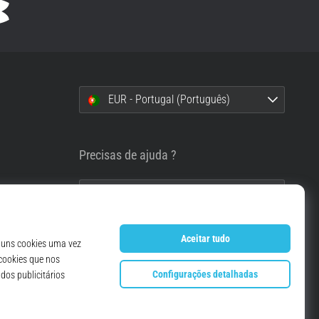
EUR - Portugal (Português)
i
Precisas de ajuda ?
info@top4running.pt
essoais