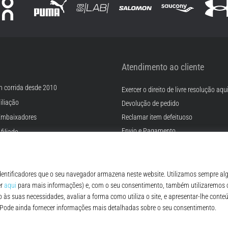
Atendimento ao cliente
m corrida desde 2010
Exercer o direito de livre resolução aqu
iliação
Devolução de pedido
Embaixadores
Reclamar item defeituoso
Envio e Pagamento
filiado
Encontre o tamanho certo
rreiras
Contato
Cookies
FAQ - Perguntas Frequentes
ições
Regulamento de Proteção de Dados P