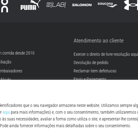
Atendimento ao cliente
m corrida desde 2010
Exercer o direito de livre resolução aqu
iliação
Devolução de pedido
Embaixadores
Reclamar item defeituoso
Envio e Pagamento
filiado
Encontre o tamanho certo
rreiras
Contato
Cookies
FAQ - Perguntas Frequentes
ições
Regulamento de Proteção de Dados P