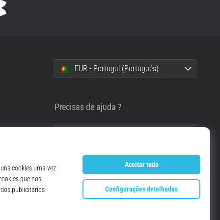
EUR - Portugal (Português)
i
Precisas de ajuda ?
info@top4running.pt
essoais