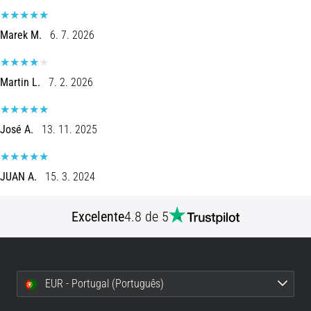
8 minutos lendo
Corrida
Marek M.
6. 7. 2026
de
vaivém
Martin L.
7. 2. 2026
e
teste
beep:
José A.
13. 11. 2025
O
que
são
JUAN A.
15. 3. 2024
e
como
Excelente
4.8 de 5
são
realizados?
Na
prática,
EUR - Portugal (Português)
o
shuttle