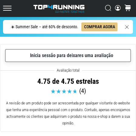
ser
resumido
Procurar
cesto
Top4Running.pt
em
uma
Procurar
☀️ Summer Sale – até 60% de desconto.
COMPRAR AGORA
frase:
dói,
mas
vale
Inicia sessão para deixares uma avaliação
a
pena!
Que
benefícios
4.75 de 4.75 estrelas
ele
(4)
oferece,
quais
tipos
A revisão de um produto pode ser acrescentada por qualquer visitante do website
de…
que tenha uma experiência pessoal com o produto. Contudo, apenas encorajamos
activamente os clientes que adquiriram o produto na nossa e-shop a darem a sua
opinião.
7. 8. 2026
•