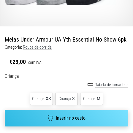
9 minutos lendo
Joelho
de
Corredor:
Causas,
Meias Under Armour UA Yth Essential No Show 6pk
Tratamento
Categoria:
Roupa de corrida
e
Prevenção
€23,00
com IVA
O
joelho
Criança
de
Tabela de tamanhos
corredor,
também
XS
S
M
Criança
Criança
Criança
conhecido
como
síndrome
Inserir no cesto
do
trato
iliotibial