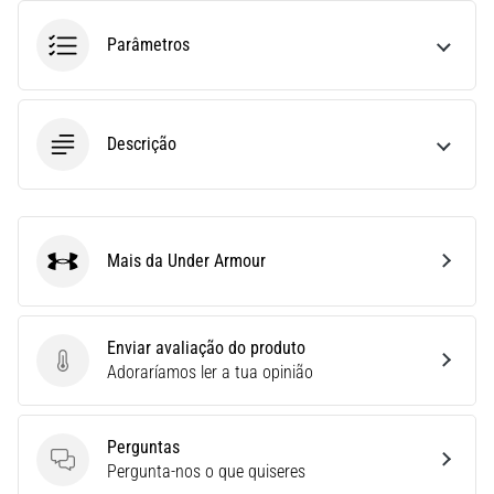
Quais
Parâmetros
são
os
modelos
TOP
Descrição
de
ténis
de
corrida
com
Mais da Under Armour
Under Armour
maior
amortecimento?
Descubra
Enviar avaliação do produto
os
Enviar avaliação do produto
Adoraríamos ler a tua opinião
ténis
com
amortecimento
para
Perguntas
Perguntas
estrada…
Pergunta-nos o que quiseres