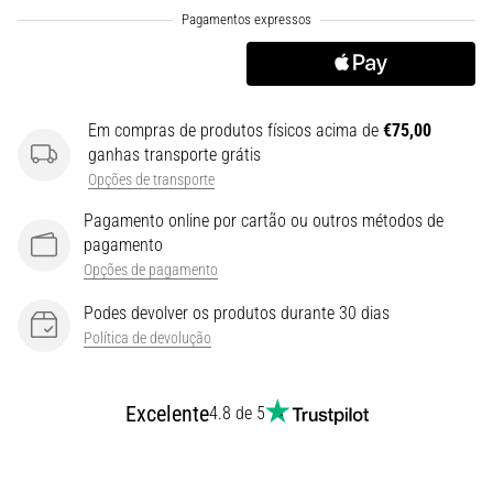
(STIT),
é
um
problema
de
Em compras de produtos físicos acima de
€75,00
saúde
ganhas transporte grátis
muito
Opções de transporte
comum
que…
Pagamento online por cartão ou outros métodos de
pagamento
Opções de pagamento
6. 8. 2026
•
Podes devolver os produtos durante 30 dias
10 minutos lendo
Política de devolução
Ténis
de
Excelente
corrida
4.8 de 5
com
mais
amortecimento