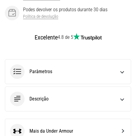
e
Podes devolver os produtos durante 30 dias
Tratamento
Política de devolução
Está
sentindo
Excelente
4.8 de 5
uma
dor
aguda
no
calcanhar
durante
Parâmetros
ou
após
a
corrida?
Descrição
Uma
das
causas
mais
comuns
Mais da Under Armour
Under Armour