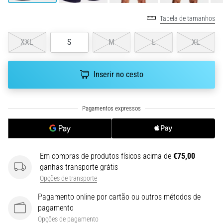
uma
Tabela de tamanhos
vez
na
XXL
S
M
L
XL
vida,
seja
você
Inserir no cesto
amador
ou
profissional.
Quais
são…
5. 8. 2026
Em compras de produtos físicos acima de
€75,00
•
ganhas transporte grátis
7 minutos lendo
Opções de transporte
Fascite
Pagamento online por cartão ou outros métodos de
Plantar:
pagamento
Sintomas,
Opções de pagamento
Causas