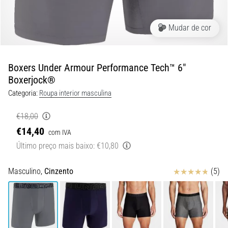
de
dor
no
Mudar de cor
joelho
durante
e
Boxers Under Armour Performance Tech™ 6"
após
Boxerjock®
a
Categoria:
Roupa interior masculina
corrida
A
€18,00
dor
€14,40
com IVA
no
Último preço mais baixo:
€10,80
joelho
vai
Avaliação
Masculino,
Cinzento
(5)
afetar
todos
os
corredores
pelo
menos