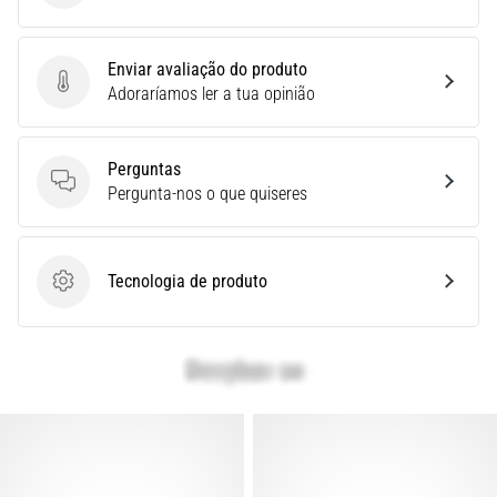
é
a
fascite
Enviar avaliação do produto
plantar.
Enviar avaliação do produto
Adoraríamos ler a tua opinião
…
Perguntas
Mostrar
Perguntas
Pergunta-nos o que quiseres
todos
os
artigos
Tecnologia de produto
Tecnologia de produto