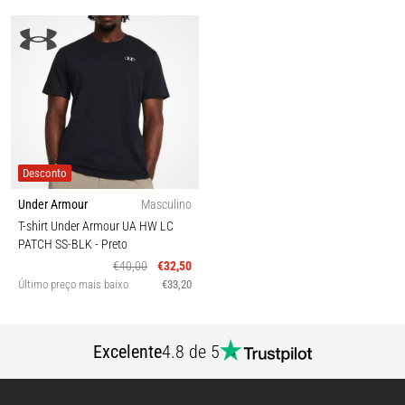
Desconto
Under Armour
Masculino
T-shirt Under Armour UA HW LC
PATCH SS-BLK
- Preto
€40,00
€32,50
Último preço mais baixo
€33,20
Excelente
4.8 de 5