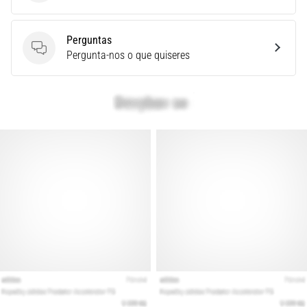
é
um
Perguntas
problema
Perguntas
Pergunta-nos o que quiseres
de
saúde
muito
comum
que…
Mostrar
todos
os
artigos