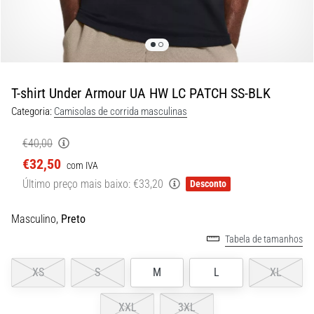
8 minutos lendo
Corrida
de
vaivém
e
T-shirt Under Armour UA HW LC PATCH SS-BLK
teste
Categoria:
Camisolas de corrida masculinas
beep:
O
€40,00
que
€32,50
com IVA
são
Último preço mais baixo:
€33,20
e
Desconto
como
são
Masculino,
Preto
realizados?
Tabela de tamanhos
Na
XS
S
M
L
XL
prática,
o
shuttle
XXL
3XL