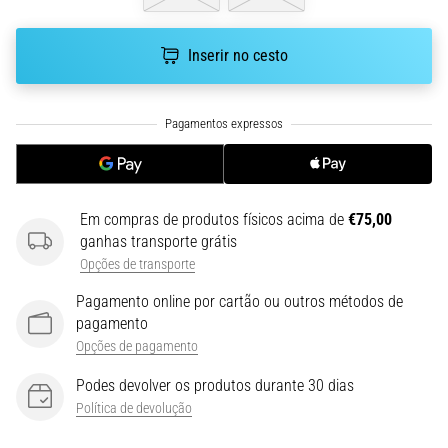
run
avalia
a
Inserir no cesto
velocidade,
a
agilidade
e
as
mudanças
de
Em compras de produtos físicos acima de
€75,00
direção.
ganhas transporte grátis
Como
Opções de transporte
é
realizado
Pagamento online por cartão ou outros métodos de
corretamente,
pagamento
…
Opções de pagamento
Podes devolver os produtos durante 30 dias
6. 8. 2026
Política de devolução
•
8 minutos lendo