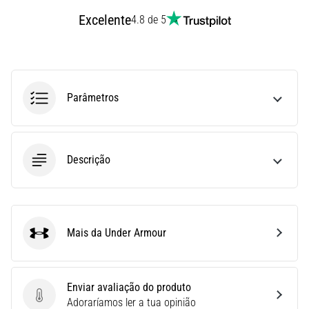
Joelho
Excelente
4.8 de 5
de
Corredor:
Causas,
Tratamento
Parâmetros
e
Prevenção
O
joelho
Descrição
de
corredor,
também
conhecido
como
Mais da Under Armour
Under Armour
síndrome
do
trato
Enviar avaliação do produto
iliotibial
Enviar avaliação do produto
Adoraríamos ler a tua opinião
(STIT),