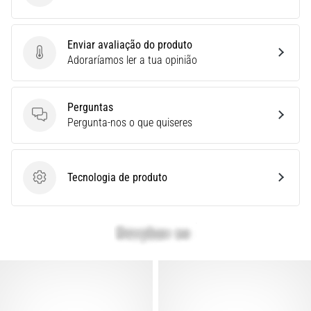
superkompenzace:
Jak
ovlivňuje
Enviar avaliação do produto
Enviar avaliação do produto
Adoraríamos ler a tua opinião
běžecký
výkon?
Říká
Perguntas
se,
Perguntas
Pergunta-nos o que quiseres
že
sacharidová
superkompenzace
zlepšuje
Tecnologia de produto
Tecnologia de produto
vytrvalostní
výkon.
Je
tomu
opravdu
tak?
Zjisti,
v