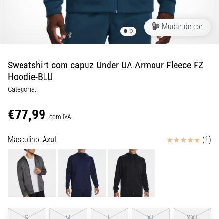
são…
Mudar de cor
5. 8. 2026
•
7 minutos lendo
Sweatshirt com capuz Under UA Armour Fleece FZ
Fascite
Hoodie-BLU
Plantar:
Categoria:
Sintomas,
Causas
€77,99
e
com IVA
Tratamento
Avaliação
Masculino,
Azul
(1)
Está
sentindo
uma
dor
aguda
no
calcanhar
S
M
L
XL
XXL
durante