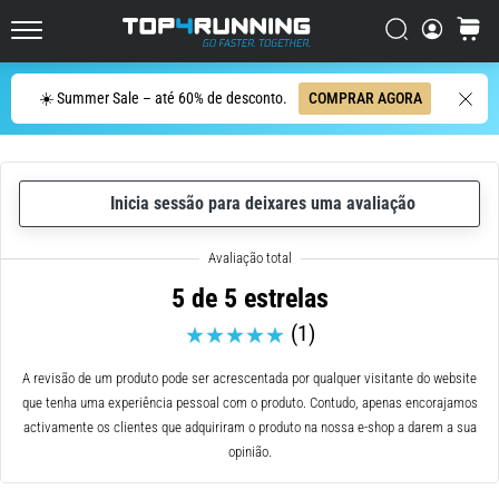
ser
resumido
Procurar
cesto
Top4Running.pt
em
uma
Procurar
☀️ Summer Sale – até 60% de desconto.
COMPRAR AGORA
frase:
dói,
mas
vale
Inicia sessão para deixares uma avaliação
a
pena!
Que
benefícios
5 de 5 estrelas
ele
(1)
oferece,
quais
tipos
A revisão de um produto pode ser acrescentada por qualquer visitante do website
de…
que tenha uma experiência pessoal com o produto. Contudo, apenas encorajamos
activamente os clientes que adquiriram o produto na nossa e-shop a darem a sua
opinião.
7. 8. 2026
•