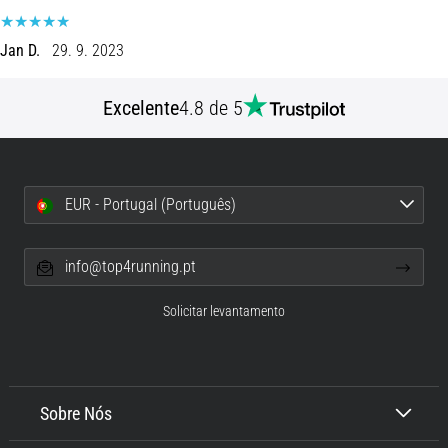
8 minutos lendo
Corrida
Jan D.
29. 9. 2023
de
vaivém
Excelente
4.8 de 5
e
teste
beep:
O
EUR - Portugal (Português)
que
são
e
info@top4running.pt
como
são
Solicitar levantamento
realizados?
Na
prática,
o
Sobre Nós
shuttle