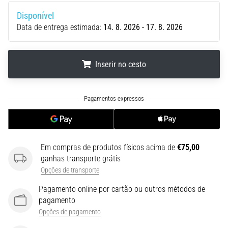
uma
Disponível
vez
Data de entrega estimada:
14. 8. 2026 - 17. 8. 2026
na
vida,
seja
Inserir no cesto
você
amador
ou
.
.
.
profissional.
Quais
são…
Em compras de produtos físicos acima de
€75,00
5. 8. 2026
ganhas transporte grátis
•
Opções de transporte
7 minutos lendo
Pagamento online por cartão ou outros métodos de
Fascite
pagamento
Plantar:
Opções de pagamento
Sintomas,
Causas