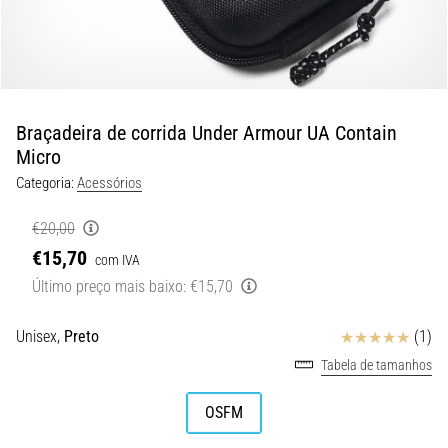
de
dor
no
joelho
durante
e
Braçadeira de corrida Under Armour UA Contain
após
Micro
a
Categoria:
Acessórios
corrida
A
€20,00
dor
€15,70
com IVA
no
Último preço mais baixo:
€15,70
joelho
vai
Avaliação
Unisex,
Preto
(1)
afetar
todos
Tabela de tamanhos
os
corredores
OSFM
pelo
menos