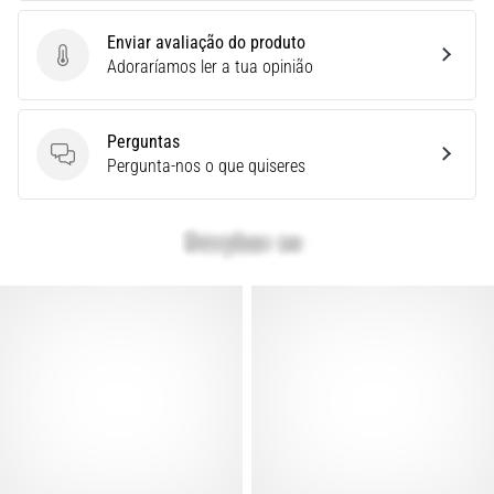
é
a
Enviar avaliação do produto
fascite
Enviar avaliação do produto
Adoraríamos ler a tua opinião
plantar.
…
Perguntas
Perguntas
Pergunta-nos o que quiseres
Mostrar
todos
os
artigos