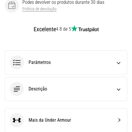
Podes devolver os produtos durante 30 dias
e
Política de devolução
Tratamento
Está
Excelente
4.8 de 5
sentindo
uma
dor
aguda
no
calcanhar
Parâmetros
durante
ou
após
a
Descrição
corrida?
Uma
das
causas
Mais da Under Armour
mais
Under Armour
comuns