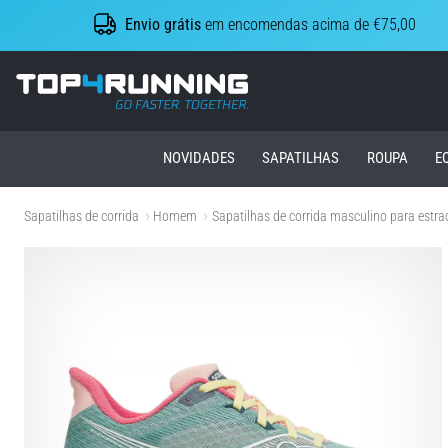
Envio grátis
em encomendas acima de €75,00
Top4Running.pt
NOVIDADES
SAPATILHAS
ROUPA
E
Sapatilhas de corrida
Homem
Sapatilhas de corrida masculino para estra