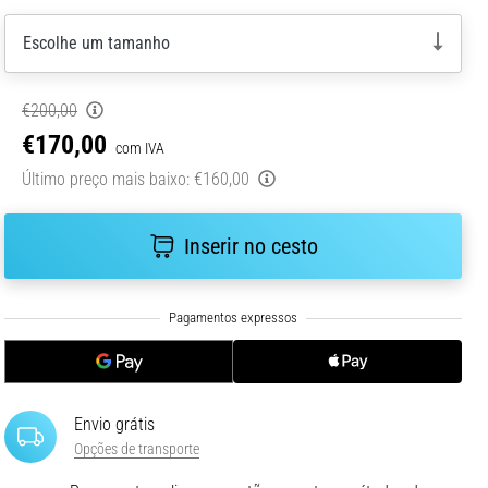
Escolhe um tamanho
€200,00
€170,00
com IVA
Último preço mais baixo:
€160,00
Inserir no cesto
Envio grátis
Opções de transporte