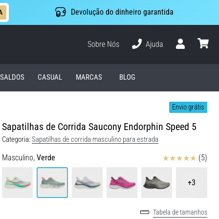
Devolução do dinheiro garantida
A
Sobre Nós
Ajuda
Usuário
cesto
SALDOS
CASUAL
MARCAS
BLOG
Envio grátis
Sapatilhas de Corrida Saucony Endorphin Speed 5
Categoria:
Sapatilhas de corrida masculino para estrada
Avaliação
Masculino,
Verde
(5)
+3
Tabela de tamanhos