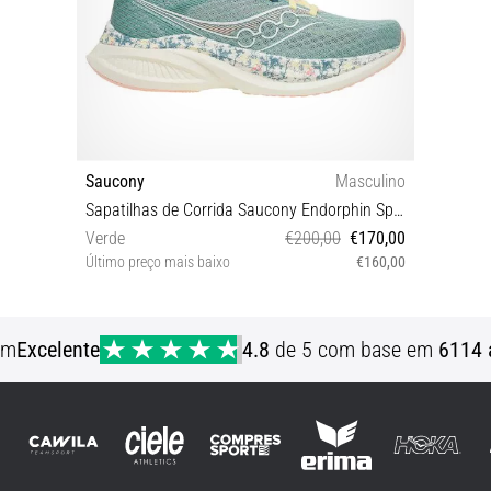
Saucony
Masculino
Sapatilhas de Corrida Saucony Endorphin Speed 5
Verde
€200,00
€170,00
Último preço mais baixo
€160,00
43 44 44½ 46 46½ 47
em
Excelente
4.8
de 5 com base em
6114 