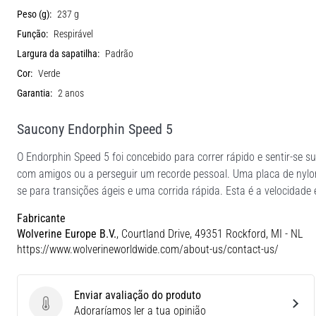
Peso (g):
237 g
Função:
Respirável
Largura da sapatilha:
Padrão
Cor:
Verde
Garantia:
2 anos
Saucony Endorphin Speed 5
O Endorphin Speed 5 foi concebido para correr rápido e sentir-se s
com amigos ou a perseguir um recorde pessoal. Uma placa de ny
se para transições ágeis e uma corrida rápida. Esta é a velocidade
Fabricante
Wolverine Europe B.V.
, Courtland Drive, 49351 Rockford, MI - NL
https://www.wolverineworldwide.com/about-us/contact-us/
Enviar avaliação do produto
Enviar avaliação do produto
Adoraríamos ler a tua opinião