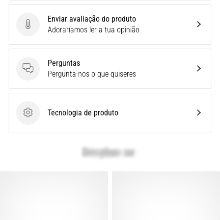
é
um
Enviar avaliação do produto
problema
Enviar avaliação do produto
Adoraríamos ler a tua opinião
de
saúde
muito
Perguntas
comum
Perguntas
Pergunta-nos o que quiseres
que…
Tecnologia de produto
Mostrar
Tecnologia de produto
todos
os
artigos