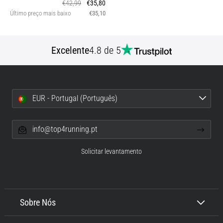
€42,99
€35,80
Último preço mais baixo
€35,10
Excelente
4.8 de 5
EUR - Portugal (Português)
info@top4running.pt
Solicitar levantamento
Sobre Nós