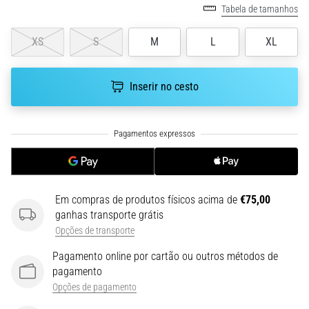
run
Tabela de tamanhos
avalia
a
XS
S
M
L
XL
velocidade,
a
agilidade
Inserir no cesto
e
as
mudanças
de
direção.
Como
é
Em compras de produtos físicos acima de
€75,00
realizado
ganhas transporte grátis
corretamente,
Opções de transporte
…
Pagamento online por cartão ou outros métodos de
pagamento
6. 8. 2026
Opções de pagamento
•
8 minutos lendo