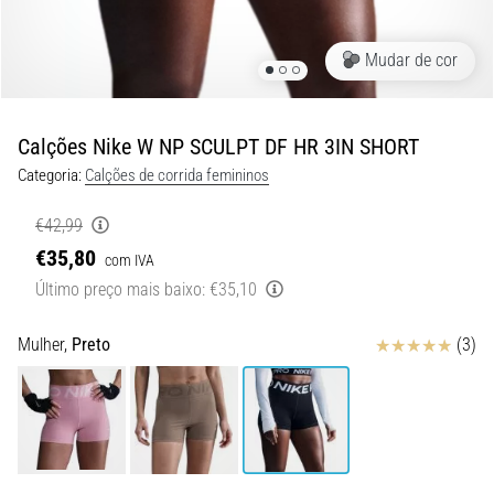
8 minutos lendo
Corrida
Mudar de cor
de
vaivém
e
Calções Nike W NP SCULPT DF HR 3IN SHORT
teste
Categoria:
Calções de corrida femininos
beep:
O
€42,99
que
€35,80
com IVA
são
Último preço mais baixo:
€35,10
e
como
são
Avaliação
Mulher,
Preto
(3)
realizados?
Na
prática,
o
shuttle