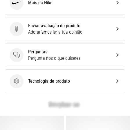
Mais da Nike
é
Nike
um
problema
de
Enviar avaliação do produto
saúde
Enviar avaliação do produto
Adoraríamos ler a tua opinião
muito
comum
que…
Perguntas
Perguntas
Pergunta-nos o que quiseres
Mostrar
todos
Tecnologia de produto
os
Tecnologia de produto
artigos