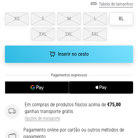
run
Tabela de tamanhos
avalia
a
XS
S
M
L
XL
velocidade,
a
XXL
3XL
4XL
agilidade
e
as
Inserir no cesto
mudanças
de
direção.
Como
é
realizado
corretamente,
…
Em compras de produtos físicos acima de
€75,00
ganhas transporte grátis
Opções de transporte
6. 8. 2026
•
Pagamento online por cartão ou outros métodos de
8 minutos lendo
pagamento