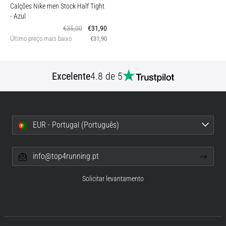
Calções Nike men Stock Half Tight
- Azul
€35,00
€31,90
Último preço mais baixo
€31,90
Excelente
4.8 de 5
EUR - Portugal (Português)
info@top4running.pt
Solicitar levantamento