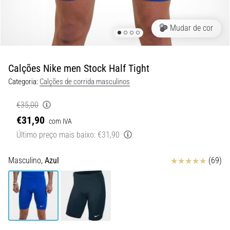
8 minutos lendo
Corrida
Mudar de cor
de
vaivém
e
Calções Nike men Stock Half Tight
teste
Categoria:
Calções de corrida masculinos
beep:
O
€35,00
que
€31,90
com IVA
são
Último preço mais baixo:
€31,90
e
como
são
Avaliação
Masculino,
Azul
(69)
realizados?
Na
prática,
o
shuttle