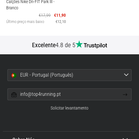
Calções Nike Dri-FIT Park III
-
Branco
€17,99
€11,90
Último preço mais baixo
€12,10
Excelente
4.8 de 5
EUR - Portugal (Português)
info@top4running.pt
Solicitar levantamento