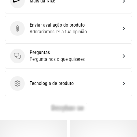
Mais da Nike
Nike
é
um
problema
de
Enviar avaliação do produto
Enviar avaliação do produto
saúde
Adoraríamos ler a tua opinião
muito
comum
que…
Perguntas
Perguntas
Pergunta-nos o que quiseres
Mostrar
todos
Tecnologia de produto
Tecnologia de produto
os
artigos