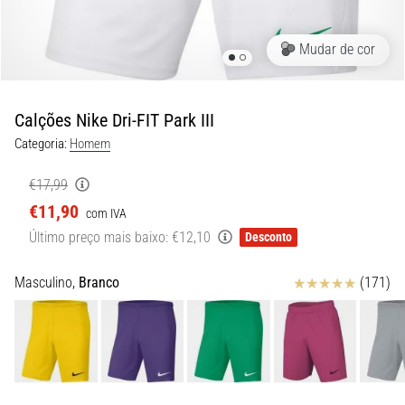
8 minutos lendo
Corrida
Mudar de cor
de
vaivém
e
Calções Nike Dri-FIT Park III
teste
Categoria:
Homem
beep:
O
€17,99
que
€11,90
com IVA
são
Último preço mais baixo:
€12,10
e
Desconto
como
são
Avaliação
Masculino,
Branco
(171)
realizados?
Na
prática,
o
shuttle