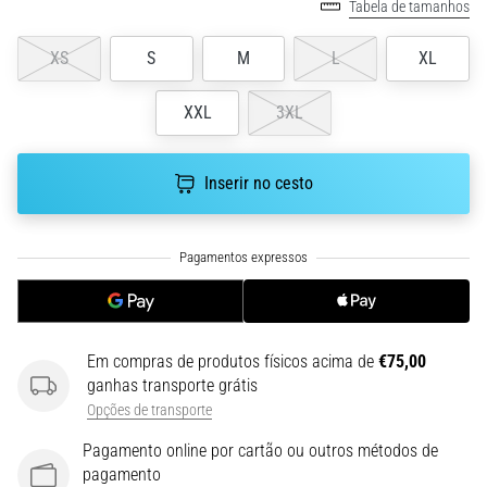
run
Tabela de tamanhos
avalia
a
XS
S
M
L
XL
velocidade,
a
XXL
3XL
agilidade
e
as
Inserir no cesto
mudanças
de
direção.
Como
é
realizado
corretamente,
Em compras de produtos físicos acima de
€75,00
…
ganhas transporte grátis
Opções de transporte
6. 8. 2026
Pagamento online por cartão ou outros métodos de
•
pagamento
8 minutos lendo