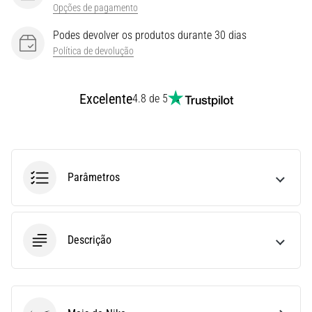
Opções de pagamento
Joelho
de
Podes devolver os produtos durante 30 dias
Corredor:
Política de devolução
Causas,
Tratamento
Excelente
e
4.8 de 5
Prevenção
O
joelho
de
Parâmetros
corredor,
também
conhecido
como
Descrição
síndrome
do
trato
iliotibial
(STIT),