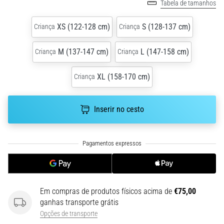
run
Tabela de tamanhos
avalia
a
XS (122-128 cm)
S (128-137 cm)
Criança
Criança
velocidade,
a
M (137-147 cm)
L (147-158 cm)
Criança
Criança
agilidade
e
XL (158-170 cm)
Criança
as
mudanças
de
Inserir no cesto
direção.
Como
é
realizado
corretamente,
…
Em compras de produtos físicos acima de
€75,00
6. 8. 2026
ganhas transporte grátis
•
Opções de transporte
8 minutos lendo