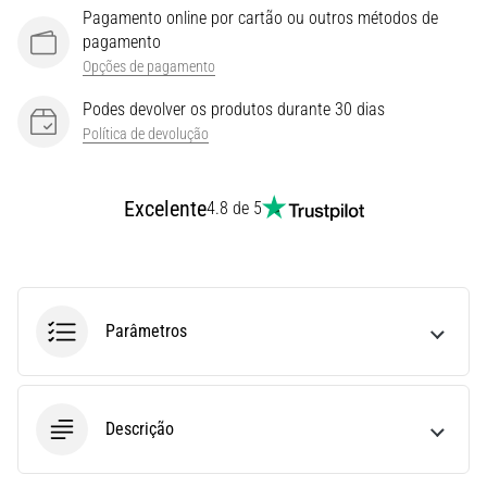
Pagamento online por cartão ou outros métodos de
Joelho
pagamento
de
Opções de pagamento
Corredor:
Causas,
Podes devolver os produtos durante 30 dias
Tratamento
Política de devolução
e
Prevenção
Excelente
4.8 de 5
O
joelho
de
corredor,
também
Parâmetros
conhecido
como
síndrome
do
Descrição
trato
iliotibial
(STIT),