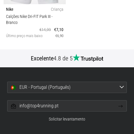
Nike
Criança
Calções Nike Dri-FIT Park III
-
Branco
€14,99
€7,10
Último preço mais baixo
€6,90
Excelente
4.8 de 5
EUR - Portugal (Português)
info@top4running.pt
Solicitar levantamento