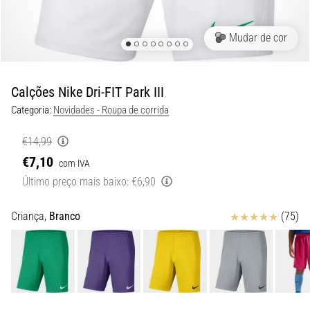
8 minutos lendo
Corrida
Mudar de cor
de
vaivém
e
Calções Nike Dri-FIT Park III
teste
Categoria:
Novidades - Roupa de corrida
beep:
O
€14,99
que
€7,10
com IVA
são
Último preço mais baixo:
€6,90
e
como
são
Avaliação
Criança,
Branco
(75)
realizados?
Na
prática,
o
shuttle