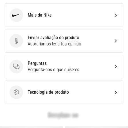
é
um
Mais da Nike
problema
Nike
de
saúde
muito
Enviar avaliação do produto
comum
Enviar avaliação do produto
Adoraríamos ler a tua opinião
que…
Perguntas
Mostrar
Perguntas
Pergunta-nos o que quiseres
todos
os
artigos
Tecnologia de produto
Tecnologia de produto