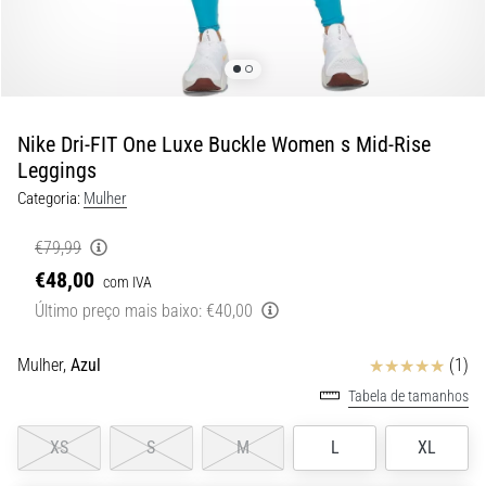
8 minutos lendo
Corrida
de
vaivém
e
Nike Dri-FIT One Luxe Buckle Women s Mid-Rise
teste
Leggings
beep:
Categoria:
Mulher
O
que
€79,99
são
€48,00
com IVA
e
Último preço mais baixo:
€40,00
como
são
realizados?
Avaliação
Mulher,
Azul
(1)
Tabela de tamanhos
Na
prática,
o
XS
S
M
L
XL
shuttle