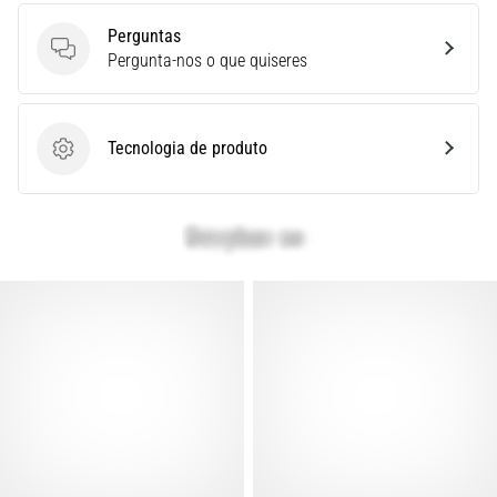
é
Perguntas
um
Perguntas
Pergunta-nos o que quiseres
problema
de
saúde
muito
Tecnologia de produto
Tecnologia de produto
comum
que…
Mostrar
todos
os
artigos