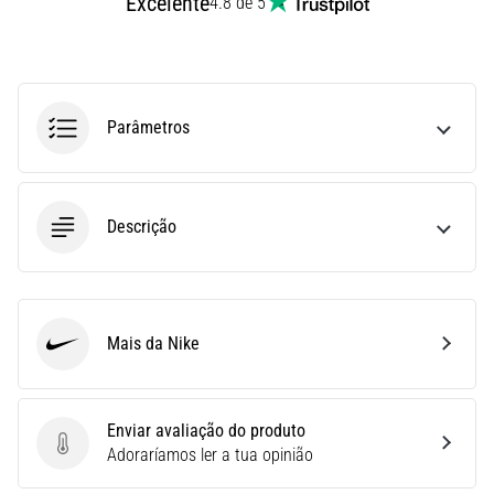
Excelente
4.8 de 5
Joelho
de
Corredor:
Causas,
Parâmetros
Tratamento
e
Prevenção
O
Descrição
joelho
de
corredor,
também
conhecido
Mais da Nike
Nike
como
síndrome
do
Enviar avaliação do produto
trato
Enviar avaliação do produto
Adoraríamos ler a tua opinião
iliotibial
(STIT),