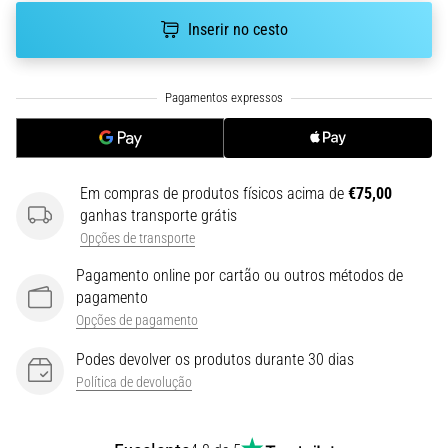
run
Inserir no cesto
avalia
a
velocidade,
a
agilidade
e
as
mudanças
Em compras de produtos físicos acima de
€75,00
de
ganhas transporte grátis
direção.
Opções de transporte
Como
é
Pagamento online por cartão ou outros métodos de
realizado
pagamento
corretamente,
Opções de pagamento
…
Podes devolver os produtos durante 30 dias
Política de devolução
6. 8. 2026
•
8 minutos lendo