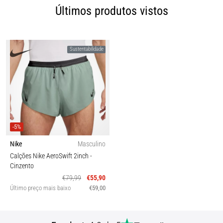
Últimos produtos vistos
Sustentabilidade
-5%
Nike
Masculino
Calções Nike AeroSwift 2inch
-
Cinzento
€79,99
€55,90
Último preço mais baixo
€59,00