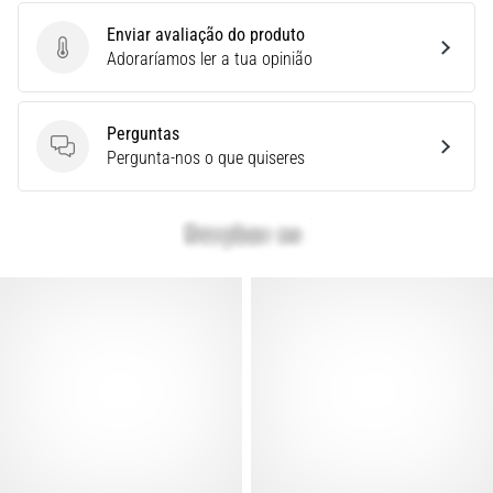
é
Enviar avaliação do produto
um
Enviar avaliação do produto
Adoraríamos ler a tua opinião
problema
de
saúde
Perguntas
muito
Perguntas
Pergunta-nos o que quiseres
comum
que…
Mostrar
todos
os
artigos