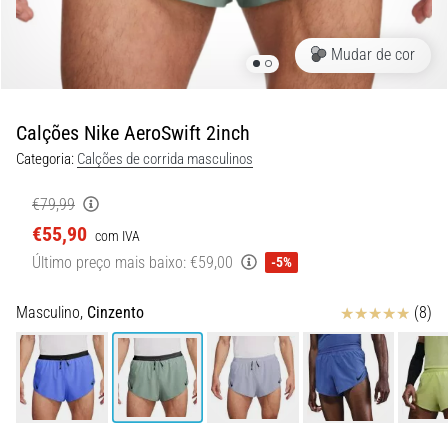
8 minutos lendo
Corrida
Mudar de cor
de
vaivém
e
Calções Nike AeroSwift 2inch
teste
Categoria:
Calções de corrida masculinos
beep:
O
€79,99
que
€55,90
com IVA
são
Último preço mais baixo:
€59,00
e
-5%
como
são
Avaliação
Masculino,
Cinzento
(8)
realizados?
Na
prática,
o
shuttle