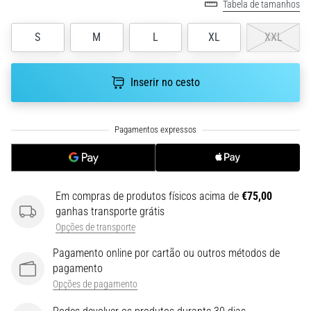
run
Tabela de tamanhos
avalia
a
S
M
L
XL
XXL
velocidade,
a
agilidade
Inserir no cesto
e
as
mudanças
de
direção.
Como
é
Em compras de produtos físicos acima de
€75,00
realizado
ganhas transporte grátis
corretamente,
Opções de transporte
…
Pagamento online por cartão ou outros métodos de
pagamento
6. 8. 2026
Opções de pagamento
•
8 minutos lendo