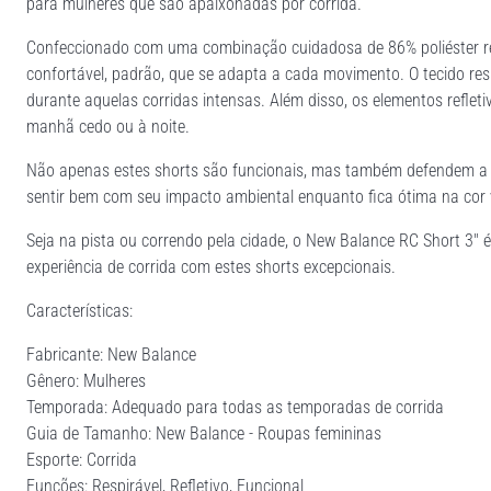
para mulheres que são apaixonadas por corrida.
Confeccionado com uma combinação cuidadosa de 86% poliéster rec
confortável, padrão, que se adapta a cada movimento. O tecido resp
durante aquelas corridas intensas. Além disso, os elementos refleti
manhã cedo ou à noite.
Não apenas estes shorts são funcionais, mas também defendem a su
sentir bem com seu impacto ambiental enquanto fica ótima na cor v
Seja na pista ou correndo pela cidade, o New Balance RC Short 3" é
experiência de corrida com estes shorts excepcionais.
Características:
Fabricante: New Balance
Gênero: Mulheres
Temporada: Adequado para todas as temporadas de corrida
Guia de Tamanho: New Balance - Roupas femininas
Esporte: Corrida
Funções: Respirável, Refletivo, Funcional