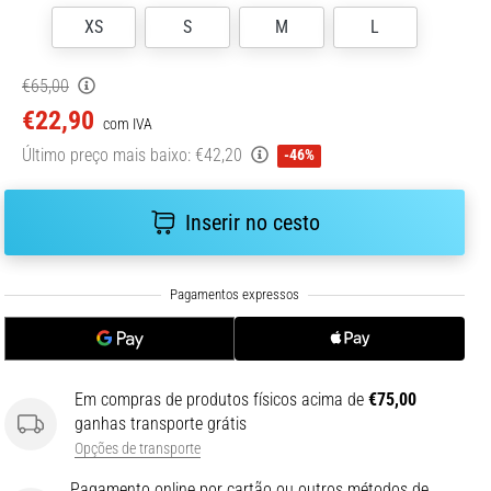
XS
S
M
L
€65,00
€22,90
com IVA
Último preço mais baixo:
€42,20
-46%
Inserir no cesto
Em compras de produtos físicos acima de
€75,00
ganhas transporte grátis
Opções de transporte
Pagamento online por cartão ou outros métodos de