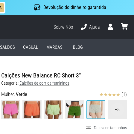
Devolução do dinheiro garantida
A
Sobre Nós
Ajuda
Usuário
cesto
SALDOS
CASUAL
MARCAS
BLOG
Calções New Balance RC Short 3"
Categoria:
Calções de corrida femininos
Avaliação
Mulher,
Verde
(1)
+5
Tabela de tamanhos