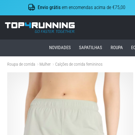
Envio grátis
em encomendas acima de €75,00
Top4Running.pt
NOVIDADES
SAPATILHAS
ROUPA
E
Roupa de corrida
Mulher
Calções de corrida femininos