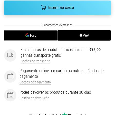
run
Inserir no cesto
avalia
a
velocidade,
a
agilidade
e
as
mudanças
Em compras de produtos físicos acima de
€75,00
de
ganhas transporte grátis
direção.
Opções de transporte
Como
é
Pagamento online por cartão ou outros métodos de
realizado
pagamento
corretamente,
Opções de pagamento
…
Podes devolver os produtos durante 30 dias
Política de devolução
6. 8. 2026
•
8 minutos lendo