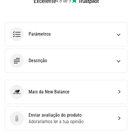
Excelente
4.8 de 5
Joelho
de
Corredor:
Causas,
Parâmetros
Tratamento
e
Prevenção
O
Descrição
joelho
de
corredor,
também
conhecido
Mais da New Balance
New Balance
como
síndrome
do
Enviar avaliação do produto
trato
Enviar avaliação do produto
Adoraríamos ler a tua opinião
iliotibial
(STIT),