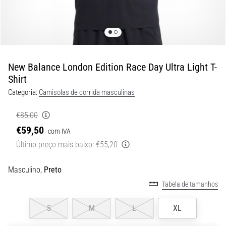
8 minutos lendo
Corrida
de
vaivém
e
New Balance London Edition Race Day Ultra Light T-
teste
Shirt
beep:
Categoria:
Camisolas de corrida masculinas
O
que
€85,00
são
€59,50
com IVA
e
Último preço mais baixo:
€55,20
como
são
realizados?
Masculino,
Preto
Tabela de tamanhos
Na
prática,
o
S
M
L
XL
shuttle