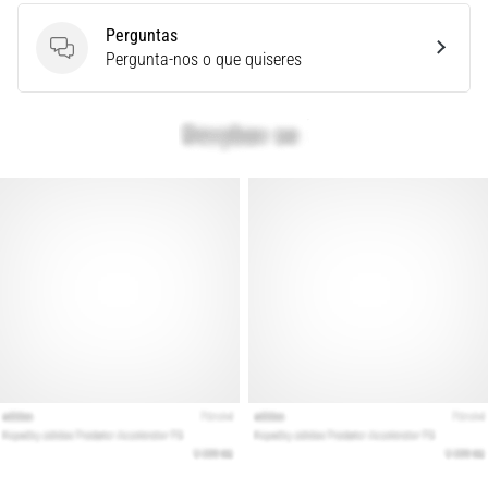
é
Perguntas
um
Perguntas
Pergunta-nos o que quiseres
problema
de
saúde
muito
comum
que…
Mostrar
todos
os
artigos