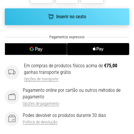
run
avalia
a
Inserir no cesto
velocidade,
a
agilidade
e
as
mudanças
de
Em compras de produtos físicos acima de
€75,00
direção.
ganhas transporte grátis
Como
Opções de transporte
é
realizado
Pagamento online por cartão ou outros métodos de
corretamente,
pagamento
…
Opções de pagamento
Podes devolver os produtos durante 30 dias
6. 8. 2026
Política de devolução
•
8 minutos lendo