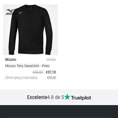
Mizuno
Unisex
Mizuno Terry Sweatshirt
- Preto
€55,00
€37,10
Último preço mais baixo
€35,80
Excelente
4.8 de 5