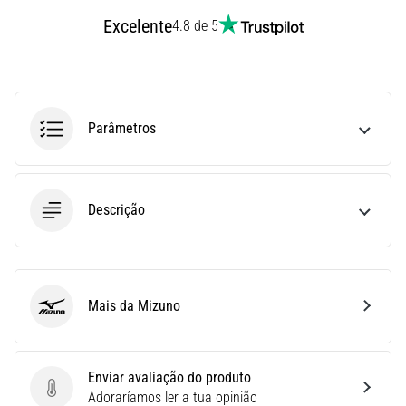
Joelho
Excelente
4.8 de 5
de
Corredor:
Causas,
Tratamento
Parâmetros
e
Prevenção
O
joelho
Descrição
de
corredor,
também
conhecido
como
Mais da Mizuno
Mizuno
síndrome
do
trato
Enviar avaliação do produto
iliotibial
Enviar avaliação do produto
Adoraríamos ler a tua opinião
(STIT),