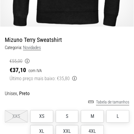
8 minutos lendo
Corrida
de
vaivém
e
Mizuno Terry Sweatshirt
teste
Categoria:
Novidades
beep:
O
€55,00
que
€37,10
com IVA
são
Último preço mais baixo:
€35,80
e
como
são
Unisex,
Preto
realizados?
Tabela de tamanhos
Na
XXS
XS
S
M
L
prática,
o
shuttle
XL
XXL
4XL