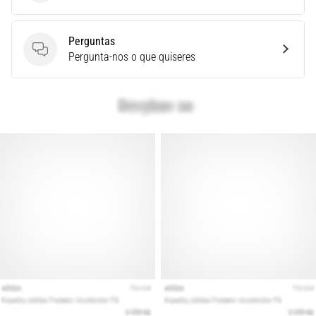
é
um
Perguntas
problema
Perguntas
Pergunta-nos o que quiseres
de
saúde
muito
comum
que…
Mostrar
todos
os
artigos