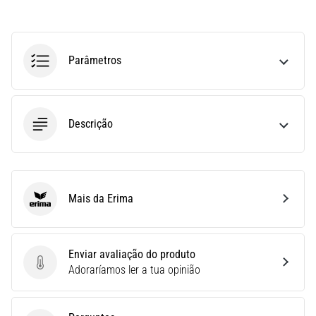
Joelho
de
Corredor:
Parâmetros
Causas,
Tratamento
e
Prevenção
Descrição
O
joelho
de
corredor,
Mais da Erima
também
Erima
conhecido
como
síndrome
Enviar avaliação do produto
do
Enviar avaliação do produto
Adoraríamos ler a tua opinião
trato
iliotibial
(STIT),