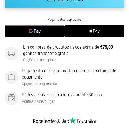
run
avalia
a
velocidade,
a
agilidade
e
as
Em compras de produtos físicos acima de
€75,00
mudanças
ganhas transporte grátis
de
Opções de transporte
direção.
Pagamento online por cartão ou outros métodos de
Como
pagamento
é
Opções de pagamento
realizado
corretamente,
Podes devolver os produtos durante 30 dias
…
Política de devolução
6. 8. 2026
Excelente
•
4.8 de 5
8 minutos lendo