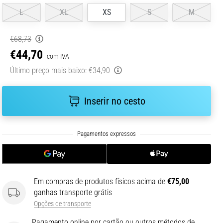
L
XL
XS
S
M
€68,73
€44,70
com IVA
Último preço mais baixo:
€34,90
Inserir no cesto
Em compras de produtos físicos acima de
€75,00
ganhas transporte grátis
Opções de transporte
Pagamento online por cartão ou outros métodos de