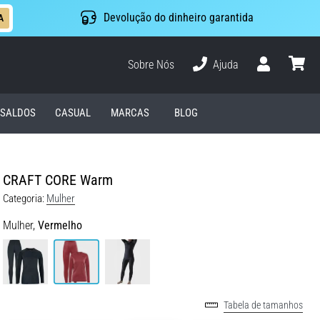
Devolução do dinheiro garantida
A
Sobre Nós
Ajuda
Usuário
cesto
SALDOS
CASUAL
MARCAS
BLOG
CRAFT CORE Warm
Categoria:
Mulher
Mulher,
Vermelho
Tabela de tamanhos