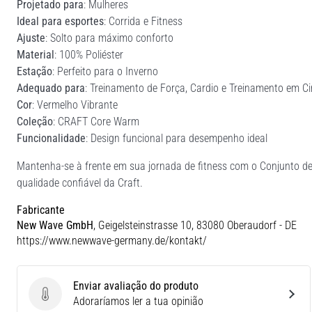
Projetado para
: Mulheres
Ideal para esportes
: Corrida e Fitness
Ajuste
: Solto para máximo conforto
Material
: 100% Poliéster
Estação
: Perfeito para o Inverno
Adequado para
: Treinamento de Força, Cardio e Treinamento em Ci
Cor
: Vermelho Vibrante
Coleção
: CRAFT Core Warm
Funcionalidade
: Design funcional para desempenho ideal
Mantenha-se à frente em sua jornada de fitness com o Conjunto d
qualidade confiável da Craft.
Fabricante
New Wave GmbH
, Geigelsteinstrasse 10, 83080 Oberaudorf - DE
https://www.newwave-germany.de/kontakt/
Enviar avaliação do produto
Enviar avaliação do produto
Adoraríamos ler a tua opinião