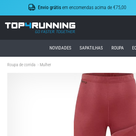
Envio grátis
em encomendas acima de €75,00
Top4Running.pt
NOVIDADES
SAPATILHAS
ROUPA
E
Roupa de corrida
Mulher