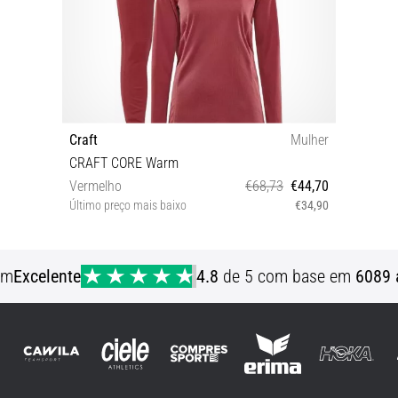
Craft
Mulher
CRAFT CORE Warm
Vermelho
€68,73
€44,70
Último preço mais baixo
€34,90
XS
em
Excelente
4.8
de 5 com base em
6089 