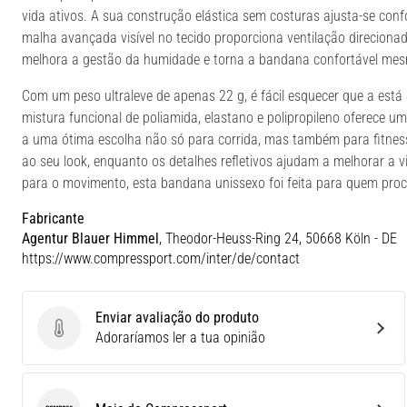
vida ativos. A sua construção elástica sem costuras ajusta-se con
malha avançada visível no tecido proporciona ventilação direcion
melhora a gestão da humidade e torna a bandana confortável mesm
Com um peso ultraleve de apenas 22 g, é fácil esquecer que a está 
mistura funcional de poliamida, elastano e polipropileno oferece um
a uma ótima escolha não só para corrida, mas também para fitness 
ao seu look, enquanto os detalhes refletivos ajudam a melhorar a vi
para o movimento, esta bandana unissexo foi feita para quem pr
Fabricante
Agentur Blauer Himmel
, Theodor-Heuss-Ring 24, 50668 Köln - DE
https://www.compressport.com/inter/de/contact
Enviar avaliação do produto
Enviar avaliação do produto
Adoraríamos ler a tua opinião