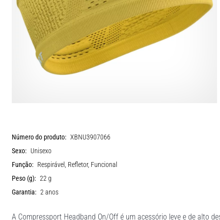
Número do produto:
XBNU3907066
Sexo:
Unisexo
Função:
Respirável, Refletor, Funcional
Peso (g):
22 g
Garantia:
2 anos
A Compressport Headband On/Off é um acessório leve e de alto de