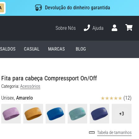
Devolução do dinheiro garantida
A
Sobre Nós
Ajuda
Usuário
cesto
SALDOS
CASUAL
MARCAS
BLOG
Fita para cabeça Compressport On/Off
Categoria:
Acessórios
Avaliação
Unisex,
Amarelo
(12)
+3
Tabela de tamanhos