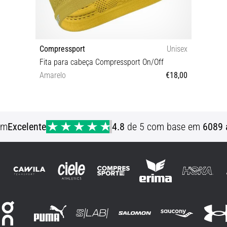
Compressport
Unisex
Fita para cabeça Compressport On/Off
Amarelo
€18,00
OS
em
Excelente
4.8
de 5 com base em
6089 