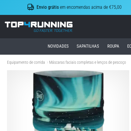
Envio grátis
em encomendas acima de €75,00
Top4Running.pt
NOVIDADES
SAPATILHAS
ROUPA
E
Equipamento de corrida
Máscaras faciais completas e lenços de pescoço