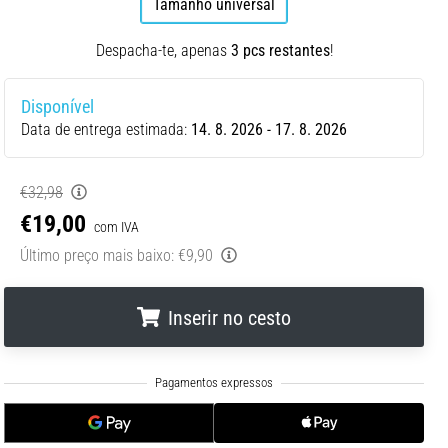
Tamanho universal
Despacha-te, apenas
3 pcs restantes
!
Disponível
Data de entrega estimada:
14. 8. 2026 - 17. 8. 2026
€32,98
€19,00
com IVA
Último preço mais baixo:
€9,90
Inserir no cesto
.
.
.