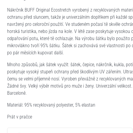
Nákrčník BUFF Original Ecostretch vyrobený z recyklovaných materiá
ochranu před sluncem, takže je univerzálním doplňkem při každé sport
navržený pro celoroční použití. Ve studeném počasí tě skvěle ochrán
horská turistika, nebo jízda na kole. V létě zase poskytuje vysokou
odpařování potu, které tě ochlazuje. Na výrobu šátku bylo použito 
mikrovlákno tvoří 95% šátku. Šátek si zachovává své vlastnosti po
po pár měsících kupovat další.
Mnoho způsobů, jak šátek využít: šátek, čepice, nákrčník, kukla, pot
poskytuje vysoký stupeň ochrany před škodlivým UV zářením. Ultrast
čemu se velmi příjemně nosí. Vyroben převážně z recyklovaných mat
Žádné švy. Velký výběr motivů pro muže i ženy. Univerzální velikos
Barceloně.
Materiál: 95% recyklovaný polyester, 5% elastan
Prát v pračce