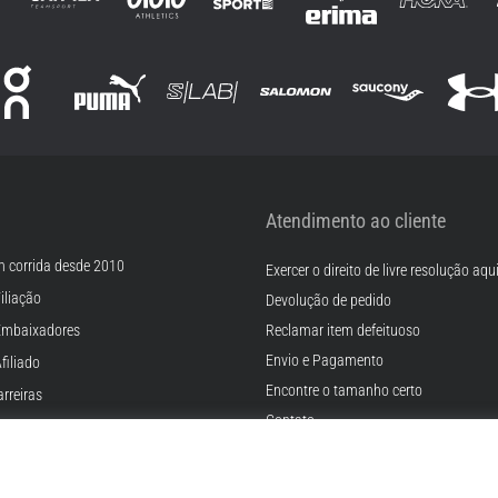
Atendimento ao cliente
m corrida desde 2010
Exercer o direito de livre resolução aqu
iliação
Devolução de pedido
Embaixadores
Reclamar item defeituoso
Envio e Pagamento
filiado
Encontre o tamanho certo
rreiras
Contato
Cookies
FAQ - Perguntas Frequentes
ições
Regulamento de Proteção de Dados P