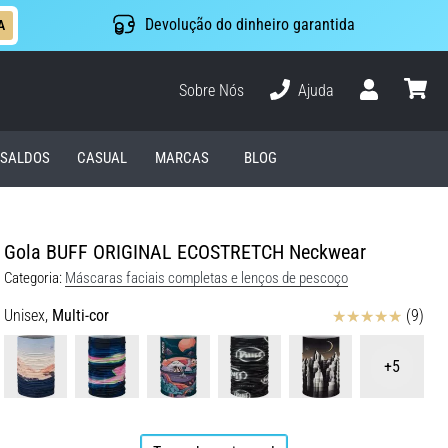
Devolução do dinheiro garantida
A
Sobre Nós
Ajuda
Usuário
cesto
SALDOS
CASUAL
MARCAS
BLOG
Gola BUFF ORIGINAL ECOSTRETCH Neckwear
Categoria:
Máscaras faciais completas e lenços de pescoço
Avaliação
Unisex,
Multi-cor
(9)
+5