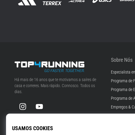
Sobre Nós
Especialista e
Top4Running.pt
Há mais de 16 anos que te motivamos a saíres de
Programa de F
casa e correres. Mais rápido. Connosco. Todos os
Programa de 
dias.
Programa de A
Instagram
YouTube
Empregos & Ca
Definições de 
Termos e Cond