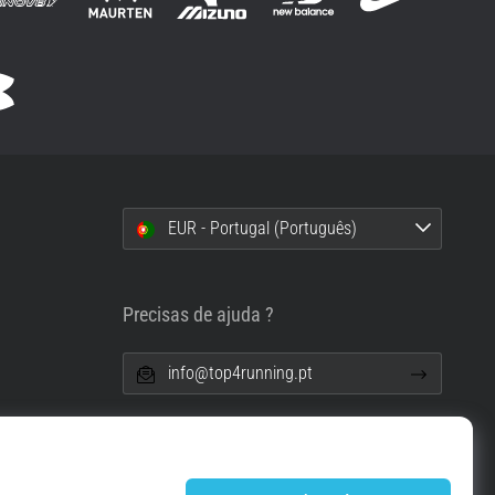
EUR - Portugal (Português)
i
Precisas de ajuda ?
info@top4running.pt
essoais