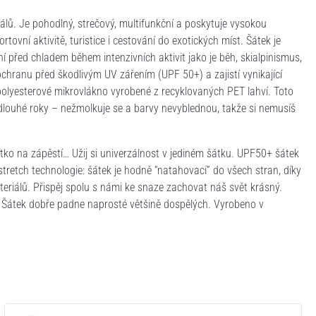
lů. Je pohodlný, strečový, multifunkční a poskytuje vysokou
ovní aktivitě, turistice i cestování do exotických míst. Šátek je
í před chladem během intenzivních aktivit jako je běh, skialpinismus,
 ochranu před škodlivým UV zářením (UPF 50+) a zajistí vynikající
polyesterové mikrovlákno vyrobené z recyklovaných PET lahví. Toto
 dlouhé roky – nežmolkuje se a barvy nevyblednou, takže si nemusíš
ítko na zápěstí… Užij si univerzálnost v jediném šátku. UPF50+ šátek
retch technologie: šátek je hodně “natahovací” do všech stran, díky
eriálů. Přispěj spolu s námi ke snaze zachovat náš svět krásný.
t. Šátek dobře padne naprosté většině dospělých. Vyrobeno v