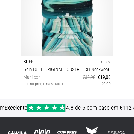
BUFF
Unisex
Gola BUFF ORIGINAL ECOSTRETCH Neckwear
Multi-cor
€32,98
€19,00
Último preço mais baixo
€9,90
Tamanho universal
em
Excelente
4.8
de 5 com base em
6112 