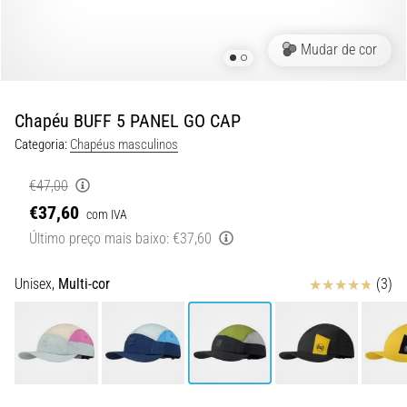
8 minutos lendo
Corrida
Mudar de cor
de
vaivém
e
Chapéu BUFF 5 PANEL GO CAP
teste
Categoria:
Chapéus masculinos
beep:
O
€47,00
que
€37,60
com IVA
são
Último preço mais baixo:
€37,60
e
como
são
Avaliação
Unisex,
Multi-cor
(3)
realizados?
Na
prática,
o
shuttle