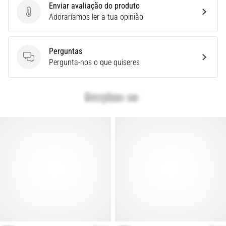
Enviar avaliação do produto
é
Enviar avaliação do produto
Adoraríamos ler a tua opinião
um
problema
de
Perguntas
saúde
Perguntas
Pergunta-nos o que quiseres
muito
comum
que…
Mostrar
todos
os
artigos