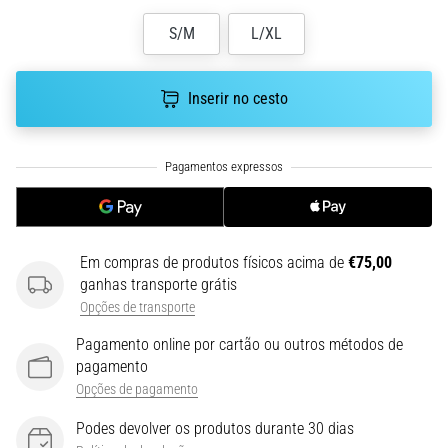
run
avalia
S/M
L/XL
a
velocidade,
a
Inserir no cesto
agilidade
e
as
mudanças
de
direção.
Como
Em compras de produtos físicos acima de
€75,00
é
ganhas transporte grátis
realizado
Opções de transporte
corretamente,
…
Pagamento online por cartão ou outros métodos de
pagamento
Opções de pagamento
6. 8. 2026
•
Podes devolver os produtos durante 30 dias
8 minutos lendo