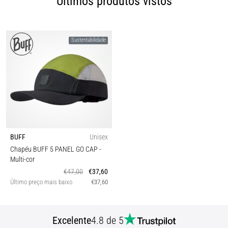
Últimos produtos vistos
Sustentabilidade
BUFF
Unisex
Chapéu BUFF 5 PANEL GO CAP
-
Multi-cor
€47,00
€37,60
Último preço mais baixo
€37,60
Excelente
4.8 de 5