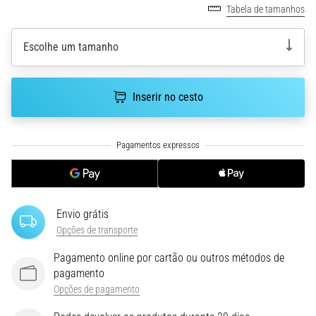
run
Tabela de tamanhos
avalia
a
Escolhe um tamanho
velocidade,
a
agilidade
Inserir no cesto
e
as
mudanças
de
direção.
Como
é
realizado
Envio grátis
corretamente,
Opções de transporte
…
Pagamento online por cartão ou outros métodos de
pagamento
6. 8. 2026
Opções de pagamento
•
8 minutos lendo