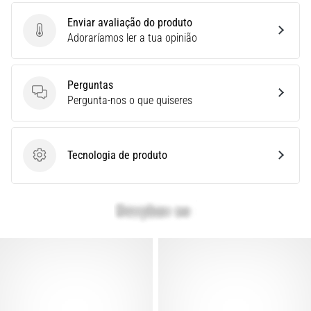
é
Enviar avaliação do produto
um
Enviar avaliação do produto
Adoraríamos ler a tua opinião
problema
de
saúde
Perguntas
muito
Perguntas
Pergunta-nos o que quiseres
comum
que…
Tecnologia de produto
Tecnologia de produto
Mostrar
todos
os
artigos