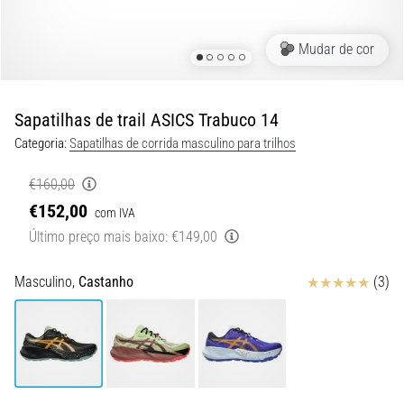
8 minutos lendo
Corrida
Mudar de cor
de
vaivém
e
Sapatilhas de trail ASICS Trabuco 14
teste
Categoria:
Sapatilhas de corrida masculino para trilhos
beep:
O
€160,00
que
€152,00
com IVA
são
Último preço mais baixo:
€149,00
e
como
são
Avaliação
Masculino,
Castanho
(3)
realizados?
Na
prática,
o
shuttle