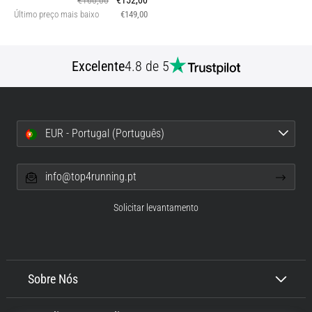
€160,00
€152,00
Último preço mais baixo
€149,00
Excelente
4.8 de 5
EUR - Portugal (Português)
info@top4running.pt
Solicitar levantamento
Sobre Nós