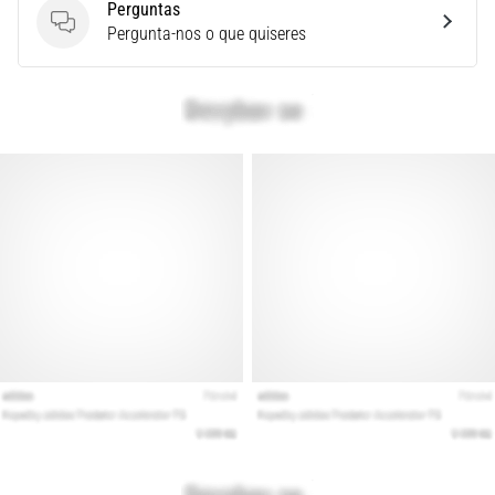
Perguntas
seja
Perguntas
Pergunta-nos o que quiseres
você
amador
ou
profissional.
Quais
são…
Mostrar
todos
os
artigos