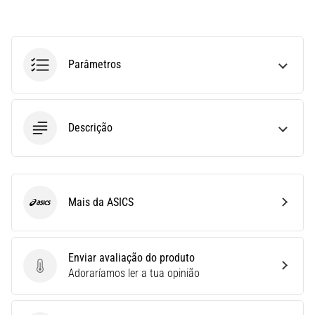
durante
e
após
a
Parâmetros
corrida
A
dor
no
Descrição
joelho
vai
afetar
todos
os
Mais da ASICS
ASICS
corredores
pelo
menos
Enviar avaliação do produto
uma
Enviar avaliação do produto
Adoraríamos ler a tua opinião
vez
na
vida,