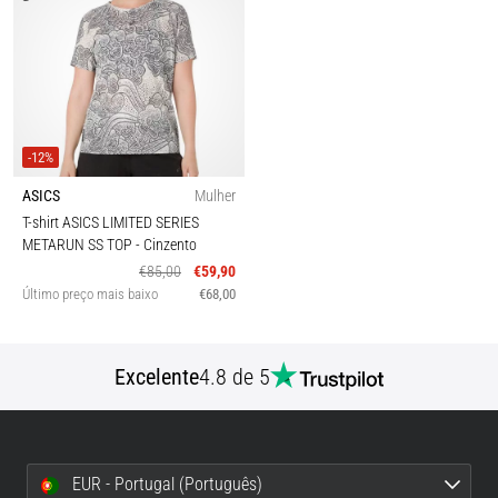
-12%
ASICS
Mulher
T-shirt ASICS LIMITED SERIES
METARUN SS TOP
- Cinzento
€85,00
€59,90
Último preço mais baixo
€68,00
Excelente
4.8 de 5
EUR - Portugal (Português)