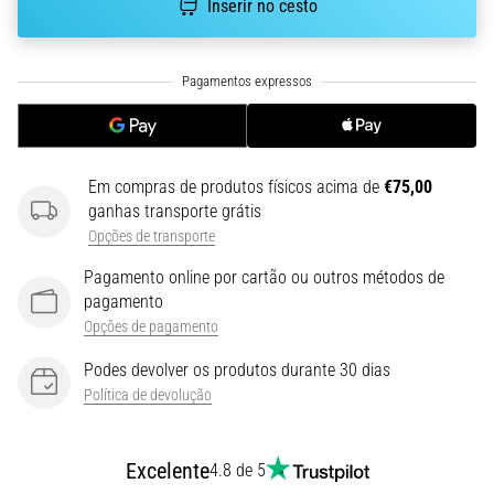
Inserir no cesto
Descubra
os
ténis
com
amortecimento
para
estrada…
Em compras de produtos físicos acima de
€75,00
ganhas transporte grátis
5. 8. 2026
Opções de transporte
•
8 minutos lendo
Pagamento online por cartão ou outros métodos de
pagamento
Causas
Opções de pagamento
mais
comuns
Podes devolver os produtos durante 30 dias
de
Política de devolução
dor
no
joelho
Excelente
4.8 de 5