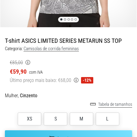
10 minutos lendo
Ténis
de
corrida
com
T-shirt ASICS LIMITED SERIES METARUN SS TOP
mais
Categoria:
Camisolas de corrida femininas
amortecimento
Quais
€85,00
são
€59,90
com IVA
os
Último preço mais baixo:
€68,00
-12%
modelos
TOP
de
Mulher,
Cinzento
ténis
Tabela de tamanhos
de
corrida
XS
S
M
L
com
maior
amortecimento?