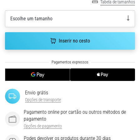
Tabela de tamanhos
(STIT),
é
Escolhe um tamanho
um
problema
de
saúde
Inserir no cesto
muito
comum
que…
6. 8. 2026
•
10 minutos lendo
Envio grátis
Opções de transporte
Ténis
de
Pagamento online por cartão ou outros métodos de
corrida
pagamento
com
Opções de pagamento
mais
Podes devolver os produtos durante 30 dias
amortecimento