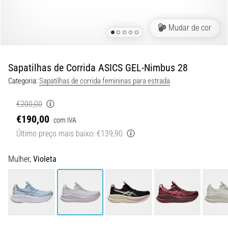
9 minutos lendo
Joelho
Mudar de cor
de
Corredor:
Causas,
Sapatilhas de Corrida ASICS GEL-Nimbus 28
Tratamento
Categoria:
Sapatilhas de corrida femininas para estrada
e
Prevenção
€200,00
O
€190,00
com IVA
joelho
Último preço mais baixo:
€139,90
de
corredor,
também
Mulher,
Violeta
conhecido
como
síndrome
do
trato
iliotibial