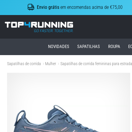
Envio grátis
em encomendas acima de €75,00
Top4Running.pt
NOVIDADES
SAPATILHAS
ROUPA
E
Sapatilhas de corrida
Mulher
Sapatilhas de corrida femininas para estrad