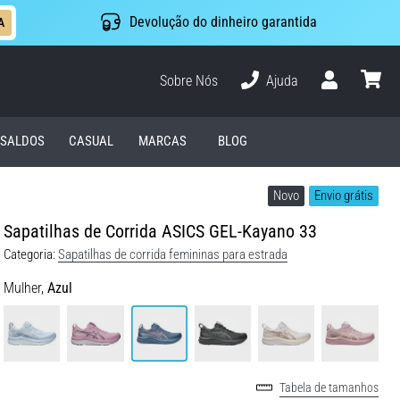
Devolução do dinheiro garantida
A
Sobre Nós
Ajuda
Usuário
cesto
SALDOS
CASUAL
MARCAS
BLOG
Novo
Envio grátis
Sapatilhas de Corrida ASICS GEL-Kayano 33
Categoria:
Sapatilhas de corrida femininas para estrada
Mulher,
Azul
Tabela de tamanhos