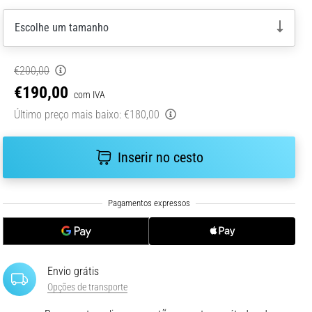
Escolhe um tamanho
€200,00
€190,00
com IVA
Último preço mais baixo:
€180,00
Inserir no cesto
Envio grátis
Opções de transporte