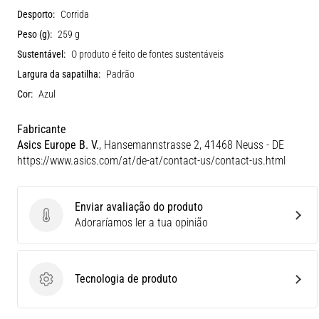
Desporto:
Corrida
Peso (g):
259 g
Sustentável:
O produto é feito de fontes sustentáveis
Largura da sapatilha:
Padrão
Cor:
Azul
Fabricante
Asics Europe B. V.
, Hansemannstrasse 2, 41468 Neuss - DE
https://www.asics.com/at/de-at/contact-us/contact-us.html
Enviar avaliação do produto
Enviar avaliação do produto
Adoraríamos ler a tua opinião
Tecnologia de produto
Tecnologia de produto