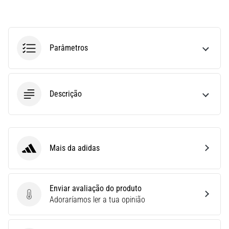
uma
vez
na
vida,
Parâmetros
seja
você
amador
ou
Descrição
profissional.
Quais
são…
Mais da adidas
adidas
5. 8. 2026
•
7 minutos lendo
Enviar avaliação do produto
Fascite
Enviar avaliação do produto
Adoraríamos ler a tua opinião
Plantar:
Sintomas,
Causas