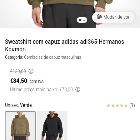
são…
Mudar de cor
5. 8. 2026
•
7 minutos lendo
Sweatshirt com capuz adidas adi365 Hermanos
Fascite
Koumori
Plantar:
Categoria:
Camisolas de capuz masculinas
Sintomas,
Causas
€130,00
e
€84,50
Tratamento
com IVA
Último preço mais baixo:
€78,00
Está
sentindo
Avaliação
Unisex,
Verde
(1)
uma
dor
aguda
no
calcanhar
durante