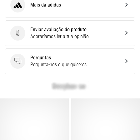
čem
Mais da adidas
adidas
superkompenzace…
Enviar avaliação do produto
Mostrar
Enviar avaliação do produto
Adoraríamos ler a tua opinião
todos
os
artigos
Perguntas
Perguntas
Pergunta-nos o que quiseres