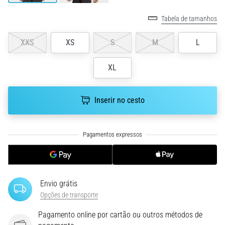
ou
Tabela de tamanhos
após
a
XXS
XS
S
M
L
corrida?
Uma
das
XL
causas
mais
comuns
Inserir no cesto
é
a
fascite
plantar.
…
Envio grátis
5. 8. 2026
•
Opções de transporte
11 minutos lendo
Pagamento online por cartão ou outros métodos de
Sachardiová