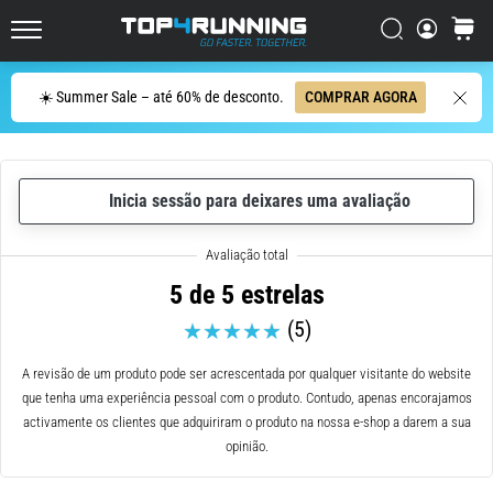
ser
resumido
Procurar
cesto
Top4Running.pt
em
uma
Procurar
☀️ Summer Sale – até 60% de desconto.
COMPRAR AGORA
frase:
dói,
mas
vale
Inicia sessão para deixares uma avaliação
a
pena!
Que
benefícios
5 de 5 estrelas
ele
(5)
oferece,
quais
tipos
A revisão de um produto pode ser acrescentada por qualquer visitante do website
de…
que tenha uma experiência pessoal com o produto. Contudo, apenas encorajamos
activamente os clientes que adquiriram o produto na nossa e-shop a darem a sua
opinião.
7. 8. 2026
•