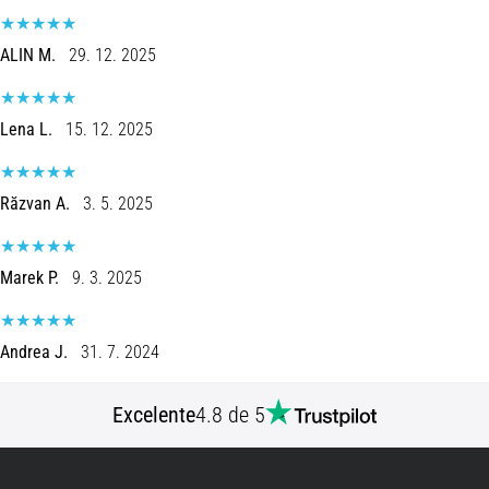
8 minutos lendo
Corrida
ALIN M.
29. 12. 2025
de
vaivém
Lena L.
15. 12. 2025
e
teste
beep:
Răzvan A.
3. 5. 2025
O
que
são
Marek P.
9. 3. 2025
e
como
são
Andrea J.
31. 7. 2024
realizados?
Na
Excelente
4.8 de 5
prática,
o
shuttle