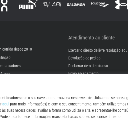
Atendimento ao cliente
m corrida desde 2010
Exercer o direito de livre resolução aqu
iliação
Devolução de pedido
Embaixadores
Reclamar item defeituoso
Envio e Pagamento
filiado
Encontre o tamanho certo
rreiras
Contato
Cookies
FAQ - Perguntas Frequentes
ições
Regulamento de Proteção de Dados P