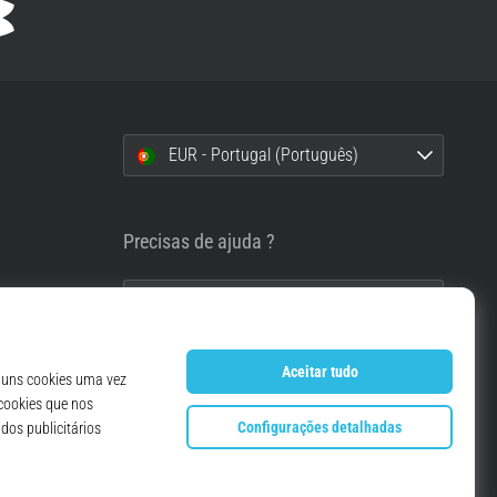
EUR - Portugal (Português)
i
Precisas de ajuda ?
info@top4running.pt
essoais