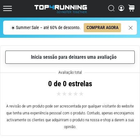
de
corrida
Procurar
cesto
Top4Running.pt
com
maior
Procurar
☀️ Summer Sale – até 60% de desconto.
COMPRAR AGORA
amortecimento?
Descubra
os
ténis
com
Inicia sessão para deixares uma avaliação
amortecimento
para
estrada…
0 de 0 estrelas
5. 8. 2026
•
A revisão de um produto pode ser acrescentada por qualquer visitante do website
8 minutos lendo
que tenha uma experiência pessoal com o produto. Contudo, apenas encorajamos
Causas
activamente os clientes que adquiriram o produto na nossa e-shop a darem a sua
mais
opinião.
comuns