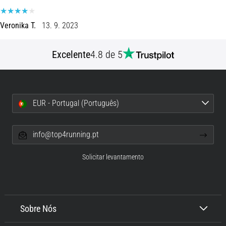
8 minutos lendo
Corrida
Veronika T.
13. 9. 2023
de
vaivém
Excelente
4.8 de 5
e
teste
beep:
O
EUR - Portugal (Português)
que
são
e
info@top4running.pt
como
são
Solicitar levantamento
realizados?
Na
prática,
o
Sobre Nós
shuttle