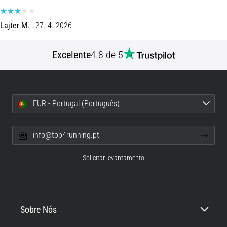
8 minutos lendo
Corrida
Lajter M.
27. 4. 2026
de
vaivém
Excelente
4.8 de 5
e
teste
beep:
O
EUR - Portugal (Português)
que
são
e
info@top4running.pt
como
são
Solicitar levantamento
realizados?
Na
prática,
o
Sobre Nós
shuttle