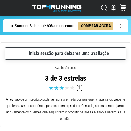
ser
resumido
Procurar
cesto
Top4Running.pt
em
uma
Procurar
☀️ Summer Sale – até 60% de desconto.
COMPRAR AGORA
frase:
dói,
mas
vale
Inicia sessão para deixares uma avaliação
a
pena!
Que
benefícios
3 de 3 estrelas
ele
(1)
oferece,
quais
tipos
A revisão de um produto pode ser acrescentada por qualquer visitante do website
de…
que tenha uma experiência pessoal com o produto. Contudo, apenas encorajamos
activamente os clientes que adquiriram o produto na nossa e-shop a darem a sua
opinião.
7. 8. 2026
•