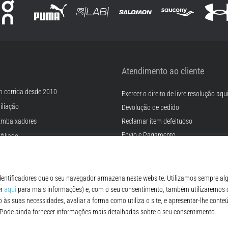
Atendimento ao cliente
m corrida desde 2010
Exercer o direito de livre resolução aqu
iliação
Devolução de pedido
Embaixadores
Reclamar item defeituoso
Envio e Pagamento
filiado
Encontre o tamanho certo
rreiras
Contato
Cookies
FAQ - Perguntas Frequentes
ições
Regulamento de Proteção de Dados P