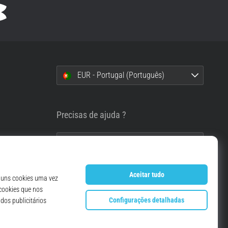
EUR - Portugal (Português)
i
Precisas de ajuda ?
info@top4running.pt
essoais