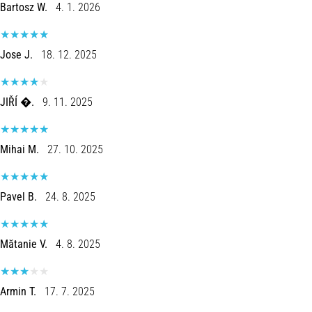
run
Bartosz W.
4. 1. 2026
avalia
a
velocidade,
Jose J.
18. 12. 2025
a
agilidade
e
JIŘÍ �.
9. 11. 2025
as
mudanças
de
Mihai M.
27. 10. 2025
direção.
Como
é
Pavel B.
24. 8. 2025
realizado
corretamente,
…
Mătanie V.
4. 8. 2025
6. 8. 2026
Armin T.
17. 7. 2025
•
8 minutos lendo