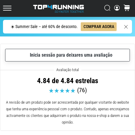
ser
resumido
Procurar
cesto
Top4Running.pt
em
uma
Procurar
☀️ Summer Sale – até 60% de desconto.
COMPRAR AGORA
frase:
dói,
mas
vale
Inicia sessão para deixares uma avaliação
a
pena!
Que
benefícios
4.84 de 4.84 estrelas
ele
(76)
oferece,
quais
tipos
A revisão de um produto pode ser acrescentada por qualquer visitante do website
de…
que tenha uma experiência pessoal com o produto. Contudo, apenas encorajamos
activamente os clientes que adquiriram o produto na nossa e-shop a darem a sua
opinião.
7. 8. 2026
•