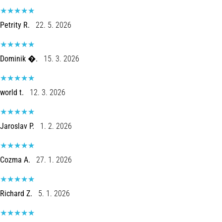
8 minutos lendo
Corrida
Petrity R.
22. 5. 2026
de
vaivém
Dominik �.
15. 3. 2026
e
teste
beep:
world t.
12. 3. 2026
O
que
são
Jaroslav P.
1. 2. 2026
e
como
são
Cozma A.
27. 1. 2026
realizados?
Na
prática,
Richard Z.
5. 1. 2026
o
shuttle