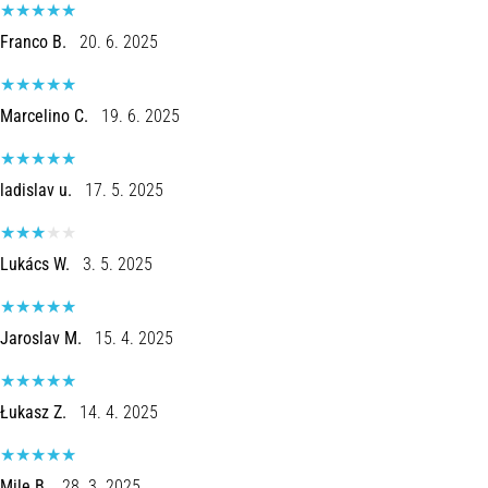
Joelho
Franco B.
20. 6. 2025
de
Corredor:
Causas,
Marcelino C.
19. 6. 2025
Tratamento
e
Prevenção
ladislav u.
17. 5. 2025
O
joelho
Lukács W.
3. 5. 2025
de
corredor,
também
conhecido
Jaroslav M.
15. 4. 2025
como
síndrome
do
Łukasz Z.
14. 4. 2025
trato
iliotibial
(STIT),
Mile B.
28. 3. 2025