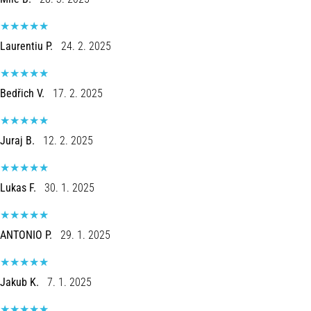
é
um
problema
Laurentiu P.
24. 2. 2025
de
saúde
muito
Bedřich V.
17. 2. 2025
comum
que…
Juraj B.
12. 2. 2025
Mostrar
todos
Lukas F.
30. 1. 2025
os
artigos
ANTONIO P.
29. 1. 2025
Jakub K.
7. 1. 2025